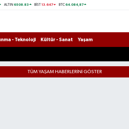
6508.83
13.647
64.084,87
ALTIN
BİST
BTC
nma - Teknoloji
Kültür - Sanat
Yaşam
TÜM YAŞAM HABERLERINI GÖSTER