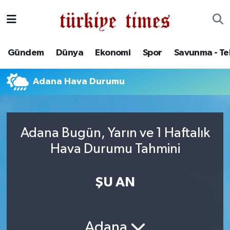
Gündem
Hava Durumu
Gündem
Dünya
Ekonomi
Spor
Savunma - Te
Dünya
Trafik Durumu
Adana Hava Durumu
Ekonomi
Süper Lig Puan Durumu ve Fikstür
Spor
Tüm Manşetler
Adana Bugün, Yarın ve 1 Haftalık
Savunma - Teknoloji
Son Dakika Haberleri
Hava Durumu Tahmini
Kültür - Sanat
Haber Arşivi
ŞU AN
Yaşam
Adana