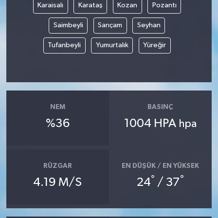
Karaisalı
Karataş
Kozan
Pozantı
Saimbeyli
Sarıçam
Seyhan
Tufanbeyli
Yumurtalık
Yüreğir
NEM
BASINÇ
%36
1004 HPA
hpa
RÜZGAR
EN DÜŞÜK / EN YÜKSEK
°
°
4.19 M/S
24
/ 37