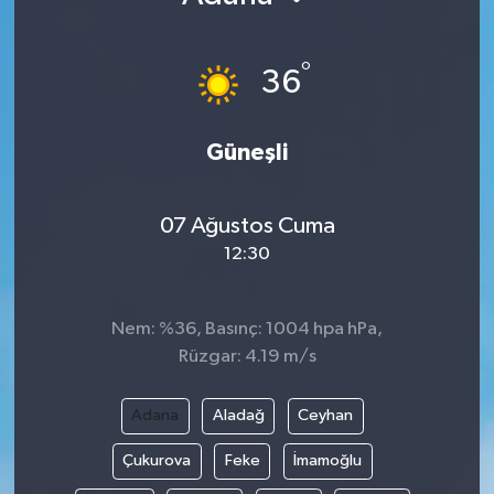
°
36
Güneşli
07 Ağustos Cuma
12:30
Nem: %36, Basınç: 1004 hpa hPa,
Rüzgar: 4.19 m/s
Adana
Aladağ
Ceyhan
Çukurova
Feke
İmamoğlu