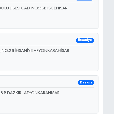
U LİSESİ CAD. NO:36B İSCEHİSAR
İhsaniye
I,NO.26 İHSANİYE AFYONKARAHİSAR
Dazkırı
8 B DAZKIRI-AFYONKARAHISAR