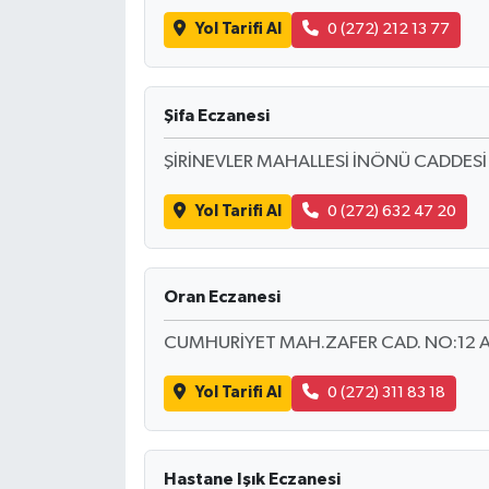
Yol Tarifi Al
0 (272) 212 13 77
Şifa Eczanesi
ŞİRİNEVLER MAHALLESİ İNÖNÜ CADDESİ
Yol Tarifi Al
0 (272) 632 47 20
Oran Eczanesi
CUMHURİYET MAH.ZAFER CAD. NO:12 
Yol Tarifi Al
0 (272) 311 83 18
Hastane Işık Eczanesi