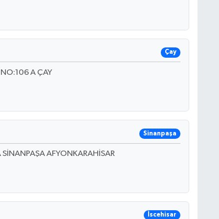
Çay
 NO:106 A ÇAY
Sinanpaşa
A SİNANPAŞA AFYONKARAHİSAR
İscehisar