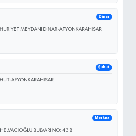
Dinar
UMHURIYET MEYDANI DINAR-AFYONKARAHISAR
Şuhut
SUHUT-AFYONKARAHISAR
Merkez
 HELVACIOĞLU BULVARI NO: 43 B