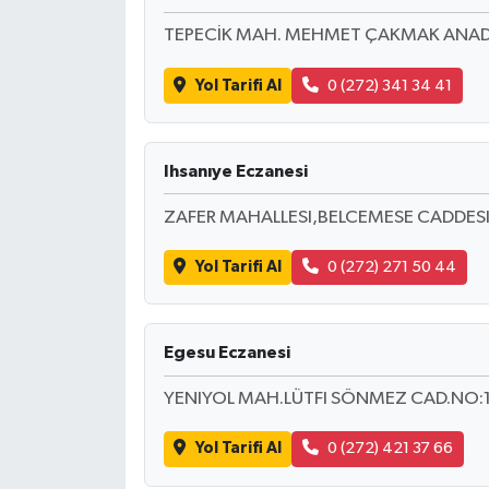
TEPECİK MAH. MEHMET ÇAKMAK ANADOL
Yol Tarifi Al
0 (272) 341 34 41
Ihsanıye Eczanesi
ZAFER MAHALLESI,BELCEMESE CADDES
Yol Tarifi Al
0 (272) 271 50 44
Egesu Eczanesi
YENIYOL MAH.LÜTFI SÖNMEZ CAD.NO:1
Yol Tarifi Al
0 (272) 421 37 66