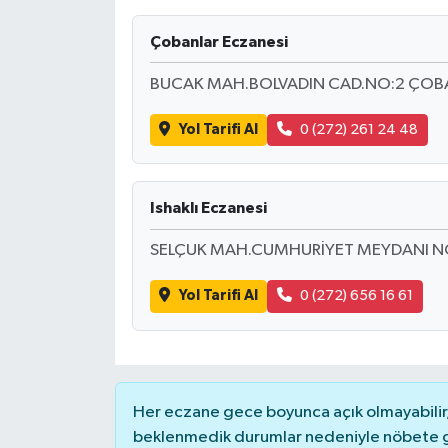
Çobanlar Eczanesi
BUCAK MAH.BOLVADIN CAD.NO:2 ÇOB
Yol Tarifi Al
0 (272) 261 24 48
Ishaklı Eczanesi
SELÇUK MAH.CUMHURİYET MEYDANI NO
Yol Tarifi Al
0 (272) 656 16 61
Her eczane gece boyunca açık olmayabilir, 
beklenmedik durumlar nedeniyle nöbete g