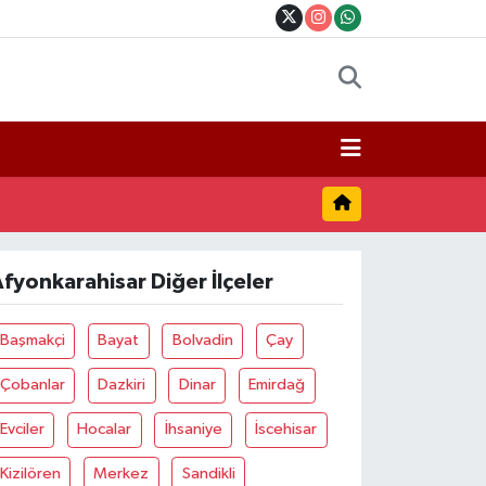
fyonkarahisar Diğer İlçeler
Başmakçi
Bayat
Bolvadin
Çay
Çobanlar
Dazkiri
Dinar
Emirdağ
Evciler
Hocalar
İhsaniye
İscehisar
Kizilören
Merkez
Sandikli