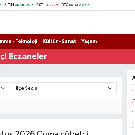
6648.99
13.773
65.130,04
ALTIN
BİST
BTC
nma - Teknoloji
Kültür - Sanat
Yaşam
çi Eczaneler
A
tos 2026 Cuma nöbetçi