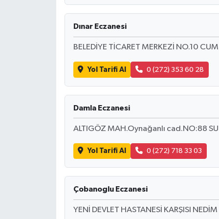
Dınar Eczanesi
BELEDİYE TİCARET MERKEZİ NO.10 C
Yol Tarifi Al
0 (272) 353 60 28
Damla Eczanesi
ALTIGÖZ MAH.Oynağanlı cad.NO:88 
Yol Tarifi Al
0 (272) 718 33 03
Çobanoglu Eczanesi
YENİ DEVLET HASTANESİ KARŞISI NEDİM