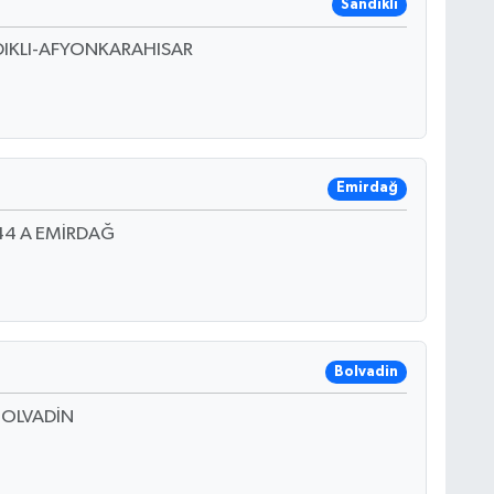
Sandıklı
DIKLI-AFYONKARAHISAR
Emirdağ
44 A EMİRDAĞ
Bolvadin
BOLVADİN