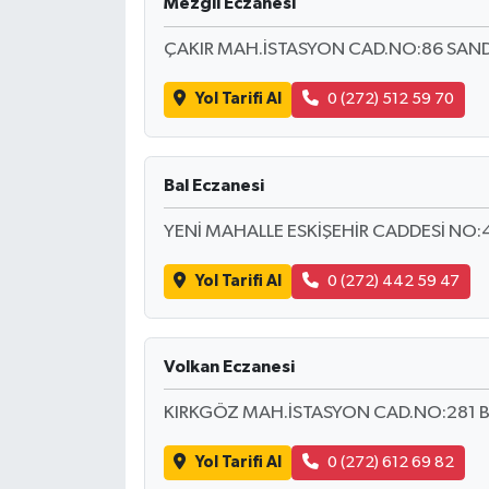
Mezgıl Eczanesi
ÇAKIR MAH.İSTASYON CAD.NO:86 SAN
Yol Tarifi Al
0 (272) 512 59 70
Bal Eczanesi
YENİ MAHALLE ESKİŞEHİR CADDESİ NO:
Yol Tarifi Al
0 (272) 442 59 47
Volkan Eczanesi
KIRKGÖZ MAH.İSTASYON CAD.NO:281 
Yol Tarifi Al
0 (272) 612 69 82