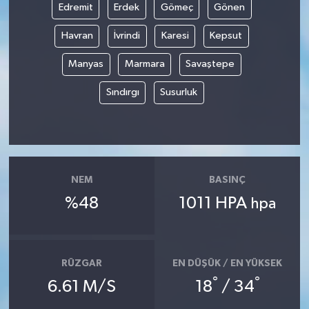
Edremit
Erdek
Gömeç
Gönen
Havran
İvrindi
Karesi
Kepsut
Manyas
Marmara
Savaştepe
Sındırgı
Susurluk
NEM
BASINÇ
%48
1011 HPA
hpa
RÜZGAR
EN DÜŞÜK / EN YÜKSEK
°
°
6.61 M/S
18
/ 34