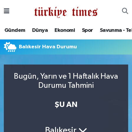
Gündem
Hava Durumu
Gündem
Dünya
Ekonomi
Spor
Savunma - Te
Dünya
Trafik Durumu
Balıkesir Hava Durumu
Ekonomi
Süper Lig Puan Durumu ve Fikstür
Spor
Tüm Manşetler
Bugün, Yarın ve 1 Haftalık Hava
Savunma - Teknoloji
Son Dakika Haberleri
Durumu Tahmini
Kültür - Sanat
Haber Arşivi
ŞU AN
Yaşam
Balıkesir