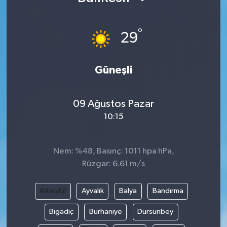
°
29
Güneşli
09 Ağustos Pazar
10:15
Nem: %48, Basınç: 1011 hpa hPa,
Rüzgar: 6.61 m/s
Altıeylül
Ayvalık
Balya
Bandırma
Bigadiç
Burhaniye
Dursunbey