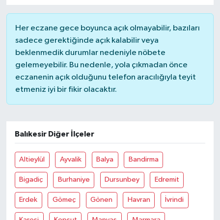
Her eczane gece boyunca açık olmayabilir, bazıları
sadece gerektiğinde açık kalabilir veya
beklenmedik durumlar nedeniyle nöbete
gelemeyebilir. Bu nedenle, yola çıkmadan önce
eczanenin açık olduğunu telefon aracılığıyla teyit
etmeniz iyi bir fikir olacaktır.
Balıkesir Diğer İlçeler
Altieylül
Ayvalik
Balya
Bandirma
Bigadiç
Burhaniye
Dursunbey
Edremit
Erdek
Gömeç
Gönen
Havran
İvrindi
Karesi
Kepsut
Manyas
Marmara