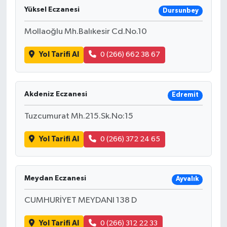
Yüksel Eczanesi
Dursunbey
Mollaoğlu Mh.Balıkesir Cd.No.10
Yol Tarifi Al
0 (266) 662 38 67
Akdeniz Eczanesi
Edremit
Tuzcumurat Mh.215.Sk.No:15
Yol Tarifi Al
0 (266) 372 24 65
Meydan Eczanesi
Ayvalık
CUMHURİYET MEYDANI 138 D
Yol Tarifi Al
0 (266) 312 22 33