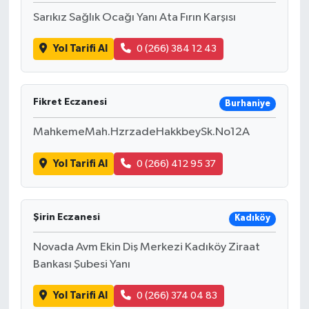
Sarıkız Sağlık Ocağı Yanı Ata Fırın Karşısı
Yol Tarifi Al
0 (266) 384 12 43
Fikret Eczanesi
Burhaniye
MahkemeMah.HzrzadeHakkbeySk.No12A
Yol Tarifi Al
0 (266) 412 95 37
Şirin Eczanesi
Kadıköy
Novada Avm Ekin Diş Merkezi Kadıköy Ziraat
Bankası Şubesi Yanı
Yol Tarifi Al
0 (266) 374 04 83