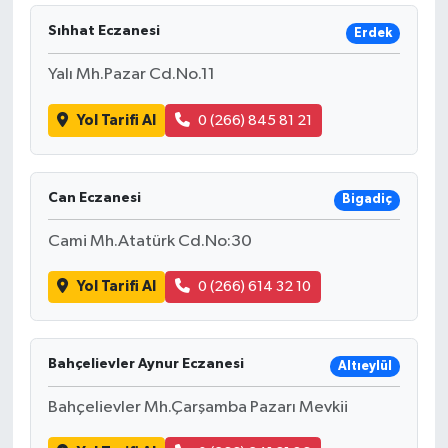
Sıhhat Eczanesi
Erdek
Yalı Mh.Pazar Cd.No.11
Yol Tarifi Al
0 (266) 845 81 21
Can Eczanesi
Bigadiç
Cami Mh.Atatürk Cd.No:30
Yol Tarifi Al
0 (266) 614 32 10
Bahçelievler Aynur Eczanesi
Altıeylül
Bahçelievler Mh.Çarşamba Pazarı Mevkii