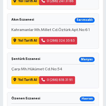
Yol Tarifi Al
0 (266) 241 31 86
Akın Eczanesi
Sarımsaklı
Kahramanlar Mh.Millet Cd.Öztürk Apt.No:6 1
Yol Tarifi Al
0 (266) 324 35 85
Şentürk Eczanesi
Manyas
Çarşı Mh.Hükümet Cd.No:54
Yol Tarifi Al
0 (266) 818 31 91
Özenen Eczanesi
Havran