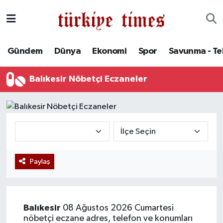
Gündem
Hava Durumu
Gündem
Dünya
Ekonomi
Spor
Savunma - Te
Dünya
Trafik Durumu
Balıkesir Nöbetçi Eczaneler
Ekonomi
Süper Lig Puan Durumu ve Fikstür
Spor
Tüm Manşetler
Savunma - Teknoloji
Son Dakika Haberleri
Paylaş
Kültür - Sanat
Haber Arşivi
Yaşam
Balıkesir
08 Ağustos 2026 Cumartesi
nöbetçi eczane adres, telefon ve konumları