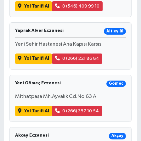
Yol Tarifi Al
0 (546) 409 99 10
Yaprak Alver Eczanesi
Altıeylül
Yeni Şehir Hastanesi Ana Kapısı Karşısı
Yol Tarifi Al
0 (266) 221 86 84
Yeni Gömeç Eczanesi
Gömeç
Mithatpaşa Mh.Ayvalık Cd.No:63 A
Yol Tarifi Al
0 (266) 357 10 54
Akçay Eczanesi
Akçay