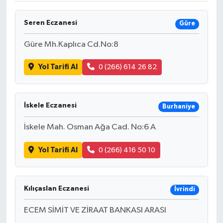
Seren Eczanesi
Güre
Güre Mh.Kaplıca Cd.No:8
Yol Tarifi Al
0 (266) 614 26 82
İskele Eczanesi
Burhaniye
İskele Mah. Osman Ağa Cad. No:6 A
Yol Tarifi Al
0 (266) 416 50 10
Kılıçaslan Eczanesi
İvrindi
ECEM SİMİT VE ZİRAAT BANKASI ARASI