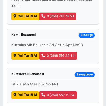
Yanı)
Yol Tarifi Al
0 (266) 713 74 53
Kamil Eczanesi
Sındırgı
Kurtuluş Mh.Balıkesir Cd.Çetin Apt.No:13
Yol Tarifi Al
0 (266) 516 22 44
Kurtdereli Eczanesi
Savaştepe
İstiklal Mh.Mesir Sk.No:14 1
Yol Tarifi Al
0 (266) 552 19 24