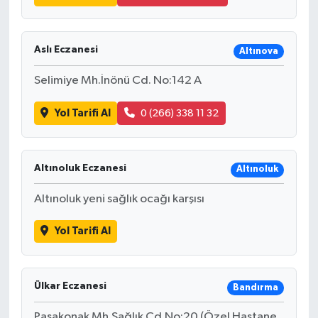
Aslı Eczanesi
Altınova
Selimiye Mh.İnönü Cd. No:142 A
Yol Tarifi Al
0 (266) 338 11 32
Altınoluk Eczanesi
Altınoluk
Altınoluk yeni sağlık ocağı karşısı
Yol Tarifi Al
Ülkar Eczanesi
Bandırma
Paşakonak Mh.Sağlık Cd.No:20 (Özel Hastane