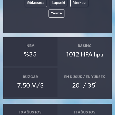
Gökçeada
Lapseki
Merkez
Yenice
NEM
BASINÇ
%35
1012 HPA
hpa
RÜZGAR
EN DÜŞÜK / EN YÜKSEK
°
°
7.50 M/S
20
/ 35
10 AĞUSTOS
11 AĞUSTOS