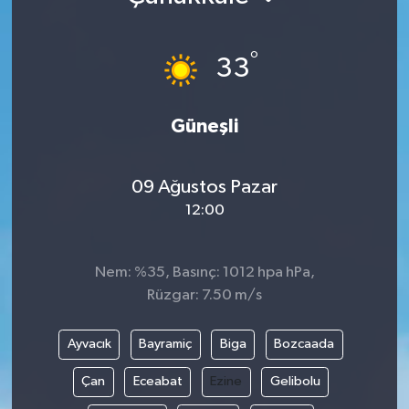
°
33
Güneşli
09 Ağustos Pazar
12:00
Nem: %35, Basınç: 1012 hpa hPa,
Rüzgar: 7.50 m/s
Ayvacık
Bayramiç
Biga
Bozcaada
Çan
Eceabat
Ezine
Gelibolu