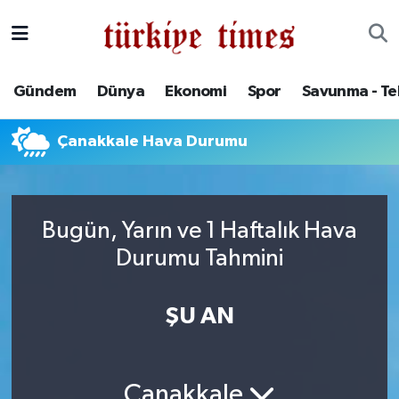
Gündem
Hava Durumu
Gündem
Dünya
Ekonomi
Spor
Savunma - Te
Dünya
Trafik Durumu
Çanakkale Hava Durumu
Ekonomi
Süper Lig Puan Durumu ve Fikstür
Spor
Tüm Manşetler
Bugün, Yarın ve 1 Haftalık Hava
Savunma - Teknoloji
Son Dakika Haberleri
Durumu Tahmini
Kültür - Sanat
Haber Arşivi
ŞU AN
Yaşam
Çanakkale