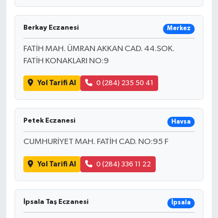
Berkay Eczanesi
Merkez
FATİH MAH. ÜMRAN AKKAN CAD. 44.SOK.
FATİH KONAKLARI NO:9
Yol Tarifi Al
0 (284) 235 50 41
Petek Eczanesi
Havsa
CUMHURİYET MAH. FATİH CAD. NO:95 F
Yol Tarifi Al
0 (284) 336 11 22
İpsala Taş Eczanesi
İpsala