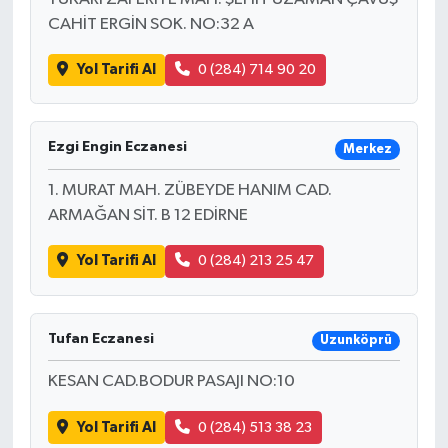
CAHİT ERGİN SOK. NO:32 A
Yol Tarifi Al
0 (284) 714 90 20
Ezgi Engin Eczanesi
Merkez
1. MURAT MAH. ZÜBEYDE HANIM CAD.
ARMAĞAN SİT. B 12 EDİRNE
Yol Tarifi Al
0 (284) 213 25 47
Tufan Eczanesi
Uzunköprü
KESAN CAD.BODUR PASAJI NO:10
Yol Tarifi Al
0 (284) 513 38 23