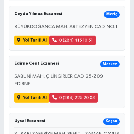
Ceyda Yılmaz Eczanesi
Meriç
BÜYÜKDOĞANCA MAH. ARTEZYEN CAD. NO:1
Yol Tarifi Al
0 (284) 415 10 51
Edirne Cent Eczanesi
Merkez
SABUNİ MAH. ÇİLİNGİRLER CAD. 25-Z09
EDİRNE
Yol Tarifi Al
0 (284) 225 20 03
Uysal Eczanesi
Keşan
YUKARI ZAFERİYE MAH. ŞEHİT UZAMAN ÇAVUŞ