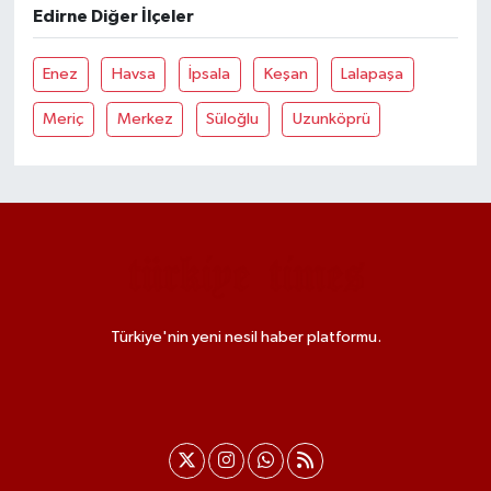
Edirne Diğer İlçeler
Enez
Havsa
İpsala
Keşan
Lalapaşa
Meriç
Merkez
Süloğlu
Uzunköprü
Türkiye'nin yeni nesil haber platformu.