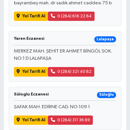
bayrambey mah. dr sadık ahmet caddesı 75 b
Yol Tarifi Al
0 (284) 616 22 84
Yaren Eczanesi
Lalapaşa
MERKEZ MAH. ŞEHİT ER AHMET BİNGÖL SOK.
NO:1 D LALAPAŞA
Yol Tarifi Al
0 (284) 321 40 82
Süloglu Eczanesi
Süloğlu
ŞAFAK MAH. EDİRNE CAD. NO:109 1
Yol Tarifi Al
0 (284) 311 36 89