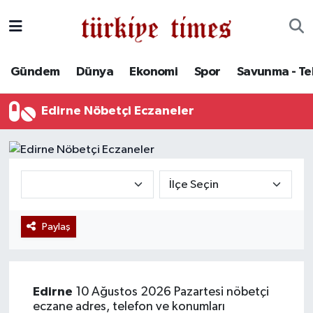
Gündem
Hava Durumu
Gündem
Dünya
Ekonomi
Spor
Savunma - Te
Dünya
Trafik Durumu
Edirne Nöbetçi Eczaneler
Ekonomi
Süper Lig Puan Durumu ve Fikstür
Spor
Tüm Manşetler
Savunma - Teknoloji
Son Dakika Haberleri
Paylaş
Kültür - Sanat
Haber Arşivi
Yaşam
Edirne
10 Ağustos 2026 Pazartesi nöbetçi
eczane adres, telefon ve konumları