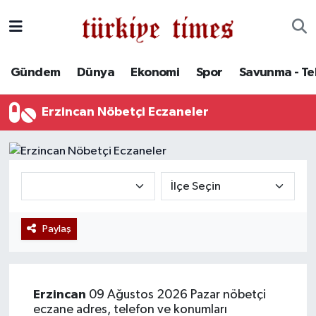
Gündem
Hava Durumu
Gündem
Dünya
Ekonomi
Spor
Savunma - Te
Dünya
Trafik Durumu
Erzincan Nöbetçi Eczaneler
Ekonomi
Süper Lig Puan Durumu ve Fikstür
Spor
Tüm Manşetler
Savunma - Teknoloji
Son Dakika Haberleri
Paylaş
Kültür - Sanat
Haber Arşivi
Yaşam
Erzincan
09 Ağustos 2026 Pazar nöbetçi
eczane adres, telefon ve konumları