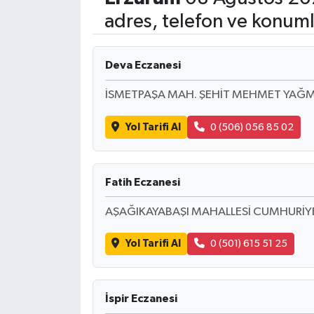
adres, telefon ve konuml
Deva Eczanesi
İSMETPAŞA MAH. ŞEHİT MEHMET YAĞM
Yol Tarifi Al
0 (506) 056 85 02
Fatih Eczanesi
AŞAĞIKAYABAŞI MAHALLESİ CUMHURİYE
Yol Tarifi Al
0 (501) 615 51 25
İspir Eczanesi