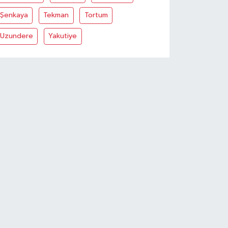
Şenkaya
Tekman
Tortum
Uzundere
Yakutiye