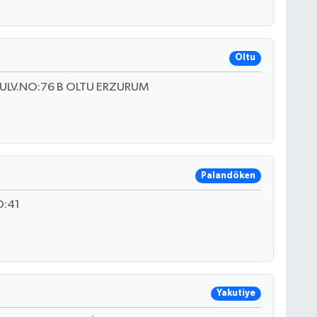
Oltu
ULV.NO:76 B OLTU ERZURUM
Palandöken
O:41
Yakutiye