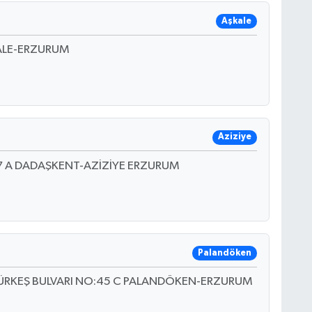
Aşkale
KALE-ERZURUM
Aziziye
7 A DADAŞKENT-AZİZİYE ERZURUM
Palandöken
TÜRKEŞ BULVARI NO:45 C PALANDÖKEN-ERZURUM