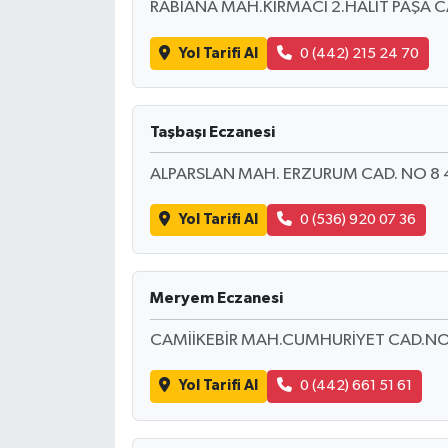
RABİANA MAH.KIRMACI 2.HALİT PAŞA 
Yol Tarifi Al
0 (442) 215 24 70
Taşbaşı Eczanesi
ALPARSLAN MAH. ERZURUM CAD. NO 8
Yol Tarifi Al
0 (536) 920 07 36
Meryem Eczanesi
CAMİİKEBİR MAH.CUMHURİYET CAD.NO
Yol Tarifi Al
0 (442) 661 51 61