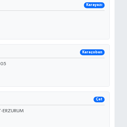
Karayazı
Karaçoban
205
Çat
T-ERZURUM