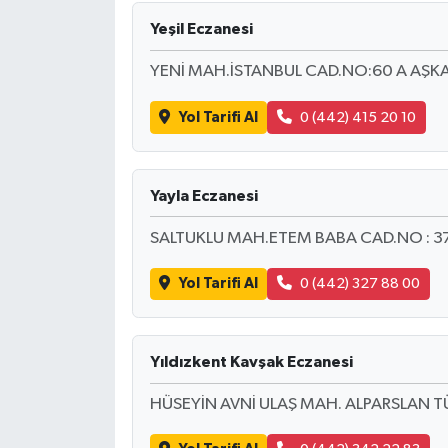
Yeşil Eczanesi
YENİ MAH.İSTANBUL CAD.NO:60 A AŞ
Yol Tarifi Al
0 (442) 415 20 10
Yayla Eczanesi
SALTUKLU MAH.ETEM BABA CAD.NO : 3
Yol Tarifi Al
0 (442) 327 88 00
Yıldızkent Kavşak Eczanesi
HÜSEYİN AVNİ ULAŞ MAH. ALPARSLAN 