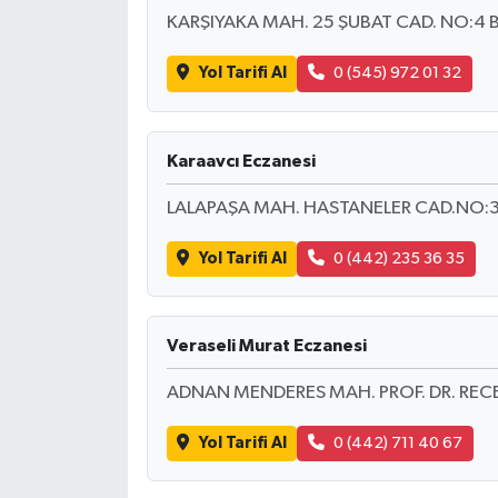
KARŞIYAKA MAH. 25 ŞUBAT CAD. NO:4 
Yol Tarifi Al
0 (545) 972 01 32
Karaavcı Eczanesi
LALAPAŞA MAH. HASTANELER CAD.NO:
Yol Tarifi Al
0 (442) 235 36 35
Veraseli Murat Eczanesi
ADNAN MENDERES MAH. PROF. DR. RECE
Yol Tarifi Al
0 (442) 711 40 67