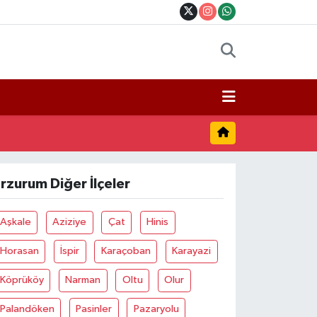
rzurum Diğer İlçeler
Aşkale
Aziziye
Çat
Hinis
Horasan
İspir
Karaçoban
Karayazi
Köprüköy
Narman
Oltu
Olur
Palandöken
Pasinler
Pazaryolu