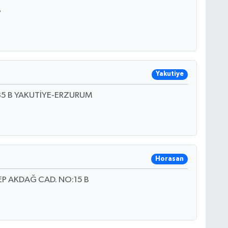
B
Yakutiye
35 B YAKUTİYE-ERZURUM
Horasan
P AKDAĞ CAD. NO:15 B