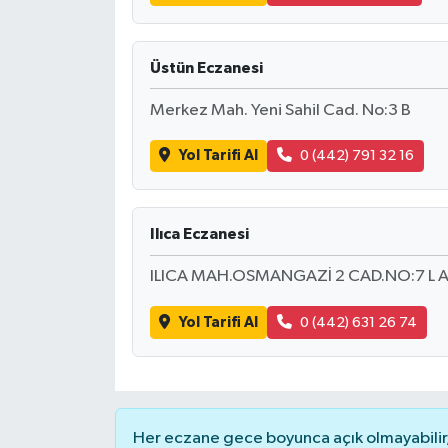
Üstün Eczanesi
Merkez Mah. Yeni Sahil Cad. No:3 B
Yol Tarifi Al
0 (442) 791 32 16
Ilıca Eczanesi
ILICA MAH.OSMANGAZİ 2 CAD.NO:7 L 
Yol Tarifi Al
0 (442) 631 26 74
Her eczane gece boyunca açık olmayabilir, 