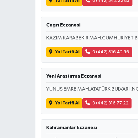
Yol Tarifi Al
0 (442) 342 22 83
Çagrı Eczanesi
KAZIM KARABEKİR MAH.CUMHURİYET B
Yol Tarifi Al
0 (442) 816 42 96
Yeni Araştırma Eczanesi
YUNUS EMRE MAH.ATATÜRK BULVARI .N
Yol Tarifi Al
0 (442) 316 77 22
Kahramanlar Eczanesi