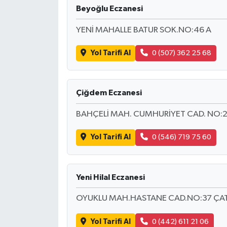
Beyoğlu Eczanesi
YENİ MAHALLE BATUR SOK.NO:46 A
Yol Tarifi Al
0 (507) 362 25 68
Çiğdem Eczanesi
BAHÇELİ MAH. CUMHURİYET CAD. NO:
Yol Tarifi Al
0 (546) 719 75 60
Yeni Hilal Eczanesi
OYUKLU MAH.HASTANE CAD.NO:37 ÇA
Yol Tarifi Al
0 (442) 611 21 06