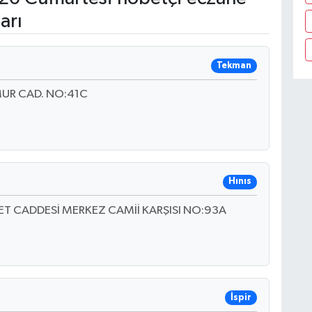
arı
Tekman
UR CAD. NO:41C
Hınıs
T CADDESİ MERKEZ CAMİİ KARŞISI NO:93A
İspir