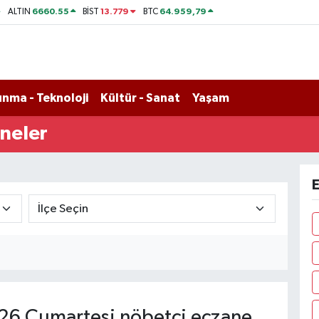
6660.55
13.779
64.959,79
ALTIN
BİST
BTC
nma - Teknoloji
Kültür - Sanat
Yaşam
neler
E
26 Cumartesi nöbetçi eczane