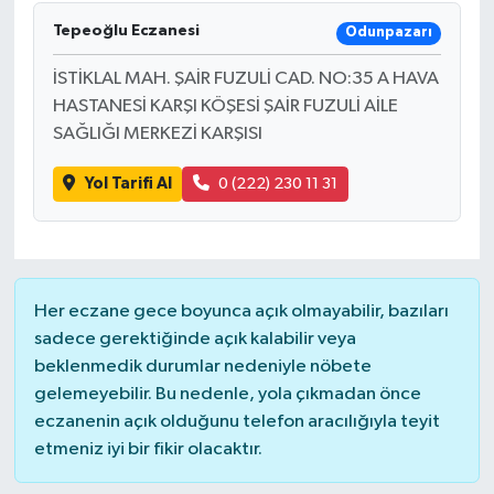
Tepeoğlu Eczanesi
Odunpazarı
İSTİKLAL MAH. ŞAİR FUZULİ CAD. NO:35 A HAVA
HASTANESİ KARŞI KÖŞESİ ŞAİR FUZULİ AİLE
SAĞLIĞI MERKEZİ KARŞISI
Yol Tarifi Al
0 (222) 230 11 31
Her eczane gece boyunca açık olmayabilir, bazıları
sadece gerektiğinde açık kalabilir veya
beklenmedik durumlar nedeniyle nöbete
gelemeyebilir. Bu nedenle, yola çıkmadan önce
eczanenin açık olduğunu telefon aracılığıyla teyit
etmeniz iyi bir fikir olacaktır.