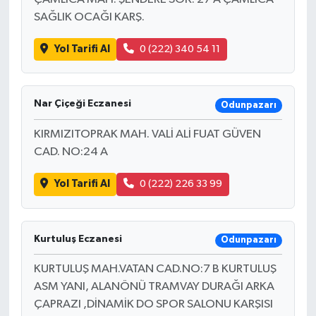
SAĞLIK OCAĞI KARŞ.
Yol Tarifi Al
0 (222) 340 54 11
Nar Çiçeği Eczanesi
Odunpazarı
KIRMIZITOPRAK MAH. VALİ ALİ FUAT GÜVEN
CAD. NO:24 A
Yol Tarifi Al
0 (222) 226 33 99
Kurtuluş Eczanesi
Odunpazarı
KURTULUŞ MAH.VATAN CAD.NO:7 B KURTULUŞ
ASM YANI, ALANÖNÜ TRAMVAY DURAĞI ARKA
ÇAPRAZI ,DİNAMİK DO SPOR SALONU KARŞISI