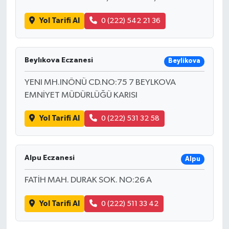
Yol Tarifi Al
0 (222) 542 21 36
Beylıkova Eczanesi
Beylikova
YENI MH.INÖNÜ CD.NO:75 7 BEYLKOVA
EMNİYET MÜDÜRLÜĞÜ KARISI
Yol Tarifi Al
0 (222) 531 32 58
Alpu Eczanesi
Alpu
FATİH MAH. DURAK SOK. NO:26 A
Yol Tarifi Al
0 (222) 511 33 42