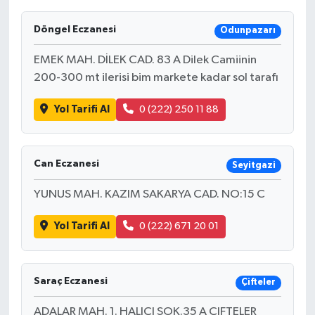
Döngel Eczanesi
Odunpazarı
EMEK MAH. DİLEK CAD. 83 A Dilek Camiinin
200-300 mt ilerisi bim markete kadar sol tarafı
Yol Tarifi Al
0 (222) 250 11 88
Can Eczanesi
Seyitgazi
YUNUS MAH. KAZIM SAKARYA CAD. NO:15 C
Yol Tarifi Al
0 (222) 671 20 01
Saraç Eczanesi
Çifteler
ADALAR MAH. 1. HALIÇI SOK.35 A ÇIFTELER