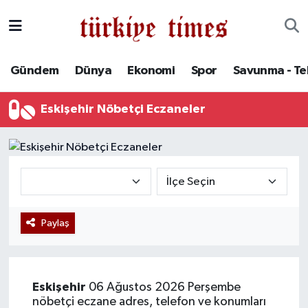
Gündem
Hava Durumu
Gündem
Dünya
Ekonomi
Spor
Savunma - Te
Dünya
Trafik Durumu
Eskişehir Nöbetçi Eczaneler
Ekonomi
Süper Lig Puan Durumu ve Fikstür
Spor
Tüm Manşetler
Savunma - Teknoloji
Son Dakika Haberleri
Paylaş
Kültür - Sanat
Haber Arşivi
Yaşam
Eskişehir
06 Ağustos 2026 Perşembe
nöbetçi eczane adres, telefon ve konumları