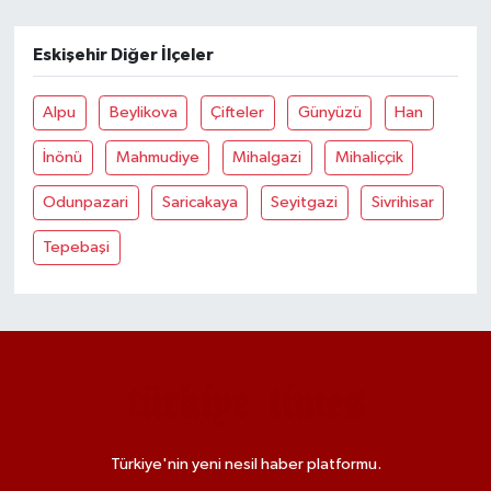
Eskişehir Diğer İlçeler
Alpu
Beylikova
Çifteler
Günyüzü
Han
İnönü
Mahmudiye
Mihalgazi
Mihaliççik
Odunpazari
Saricakaya
Seyitgazi
Sivrihisar
Tepebaşi
Türkiye'nin yeni nesil haber platformu.