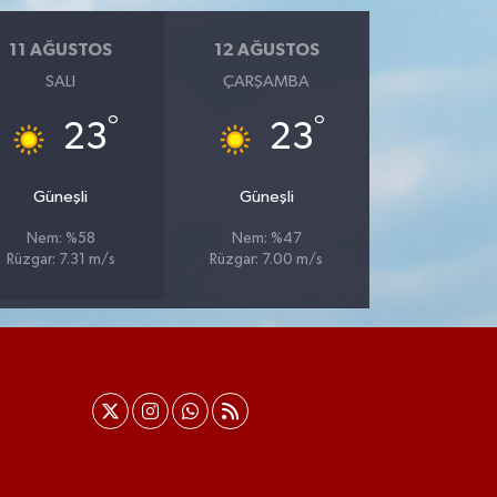
11 AĞUSTOS
12 AĞUSTOS
SALI
ÇARŞAMBA
°
°
23
23
Güneşli
Güneşli
Nem: %58
Nem: %47
Rüzgar: 7.31 m/s
Rüzgar: 7.00 m/s