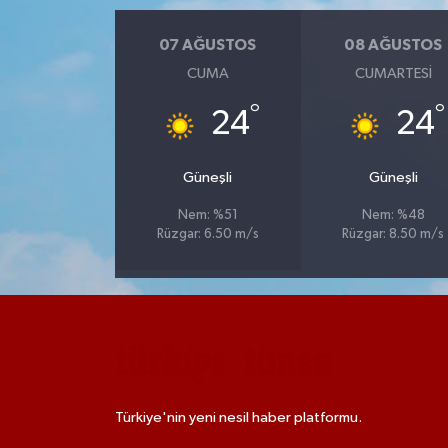
07 AĞUSTOS
08 AĞUSTOS
CUMA
CUMARTESI
°
°
24
24
Güneşli
Güneşli
Nem: %51
Nem: %48
Rüzgar: 6.50 m/s
Rüzgar: 8.50 m/s
Türkiye'nin yeni nesil haber platformu.