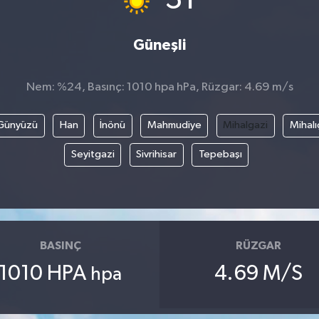
Güneşli
Nem: %24, Basınç: 1010 hpa hPa, Rüzgar: 4.69 m/s
Günyüzü
Han
İnönü
Mahmudiye
Mihalgazi
Mihalı
Seyitgazi
Sivrihisar
Tepebaşı
BASINÇ
RÜZGAR
1010 HPA
4.69 M/S
hpa