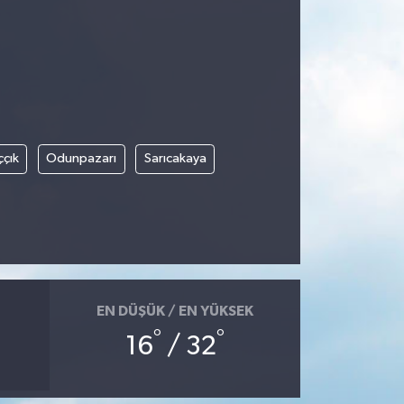
ççık
Odunpazarı
Sarıcakaya
EN DÜŞÜK / EN YÜKSEK
°
°
16
/ 32