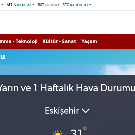
8
6518.23
13.703
64.475,47
ALTIN
BİST
BTC
nma - Teknoloji
Kültür - Sanat
Yaşam
mu
arın ve 1 Haftalık Hava Durum
Eskişehir
°
31