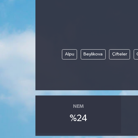
Alpu
Beylikova
Çifteler
NEM
%24