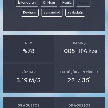
İskenderun
Kırıkhan
Kumlu
Payas
Reyhanlı
Samandağ
Yayladağı
NEM
BASINÇ
%78
1005 HPA
hpa
RÜZGAR
EN DÜŞÜK / EN YÜKSEK
°
°
3.19 M/S
22
/ 35
08 AĞUSTOS
09 AĞUSTOS