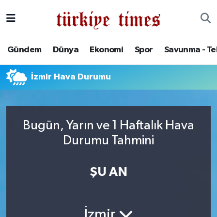
Gündem
Hava Durumu
Gündem
Dünya
Ekonomi
Spor
Savunma - Te
Dünya
Trafik Durumu
İzmir Hava Durumu
Ekonomi
Süper Lig Puan Durumu ve Fikstür
Spor
Tüm Manşetler
Bugün, Yarın ve 1 Haftalık Hava
Savunma - Teknoloji
Son Dakika Haberleri
Durumu Tahmini
Kültür - Sanat
Haber Arşivi
ŞU AN
Yaşam
İzmir