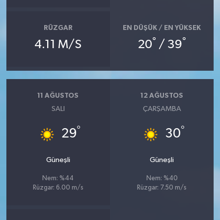
RÜZGAR
EN DÜŞÜK / EN YÜKSEK
°
°
4.11 M/S
20
/ 39
11 AĞUSTOS
12 AĞUSTOS
SALI
ÇARŞAMBA
°
°
29
30
Güneşli
Güneşli
Nem: %44
Nem: %40
Rüzgar: 6.00 m/s
Rüzgar: 7.50 m/s