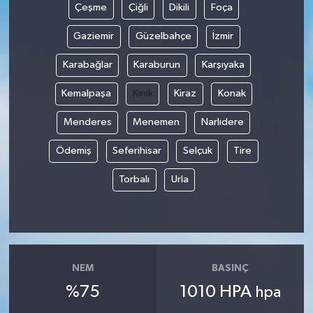
Çeşme
Çiğli
Dikili
Foça
Gaziemir
Güzelbahçe
İzmir
Karabağlar
Karaburun
Karşıyaka
Kemalpaşa
Kınık
Kiraz
Konak
Menderes
Menemen
Narlıdere
Ödemiş
Seferihisar
Selçuk
Tire
Torbalı
Urla
NEM
BASINÇ
%75
1010 HPA
hpa