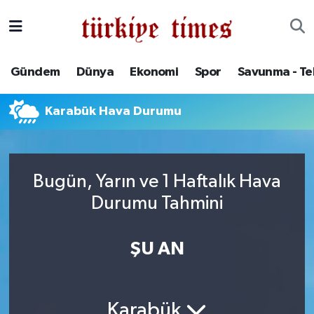
Gündem
Hava Durumu
Gündem
Dünya
Ekonomi
Spor
Savunma - Te
Dünya
Trafik Durumu
Karabük Hava Durumu
Ekonomi
Süper Lig Puan Durumu ve Fikstür
Spor
Tüm Manşetler
Bugün, Yarın ve 1 Haftalık Hava
Savunma - Teknoloji
Son Dakika Haberleri
Durumu Tahmini
Kültür - Sanat
Haber Arşivi
ŞU AN
Yaşam
Karabük