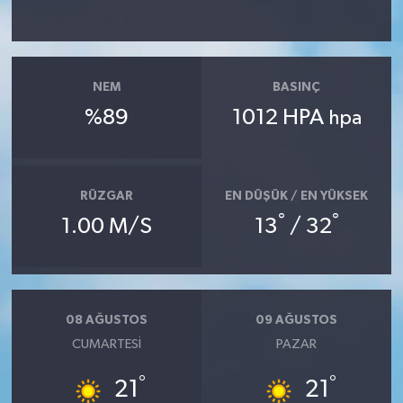
NEM
BASINÇ
%89
1012 HPA
hpa
RÜZGAR
EN DÜŞÜK / EN YÜKSEK
°
°
1.00 M/S
13
/ 32
08 AĞUSTOS
09 AĞUSTOS
CUMARTESI
PAZAR
°
°
21
21