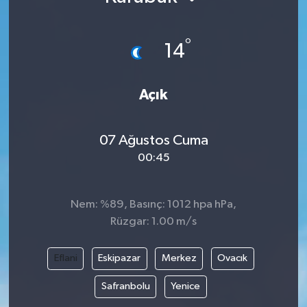
°
14
Açık
07 Ağustos Cuma
00:45
Nem: %89, Basınç: 1012 hpa hPa,
Rüzgar: 1.00 m/s
Eflani
Eskipazar
Merkez
Ovacık
Safranbolu
Yenice