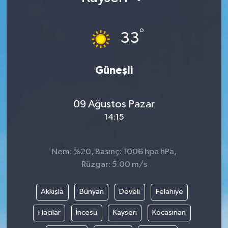
°
33
Güneşli
09 Ağustos Pazar
14:15
Nem: %20, Basınç: 1006 hpa hPa,
Rüzgar: 5.00 m/s
Akkışla
Bünyan
Develi
Felahiye
Hacılar
İncesu
Kayseri
Kocasinan