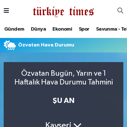
Gündem
Hava Durumu
Gündem
Dünya
Ekonomi
Spor
Savunma - Te
Dünya
Trafik Durumu
Özvatan Hava Durumu
Ekonomi
Süper Lig Puan Durumu ve Fikstür
Spor
Tüm Manşetler
Özvatan Bugün, Yarın ve 1
Savunma - Teknoloji
Son Dakika Haberleri
Haftalık Hava Durumu Tahmini
Kültür - Sanat
Haber Arşivi
ŞU AN
Yaşam
Kayseri