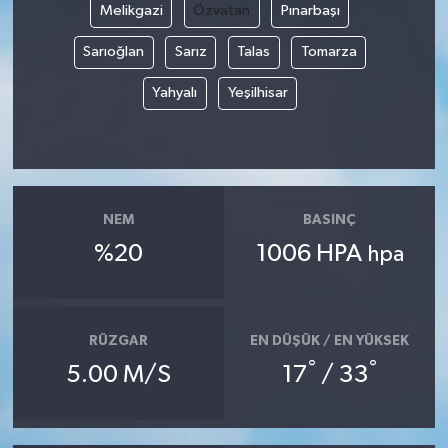
Melikgazi
Özvatan
Pınarbaşı
Sarıoğlan
Sarız
Talas
Tomarza
Yahyalı
Yeşilhisar
NEM
BASINÇ
%20
1006 HPA
hpa
RÜZGAR
EN DÜŞÜK / EN YÜKSEK
°
°
5.00 M/S
17
/ 33