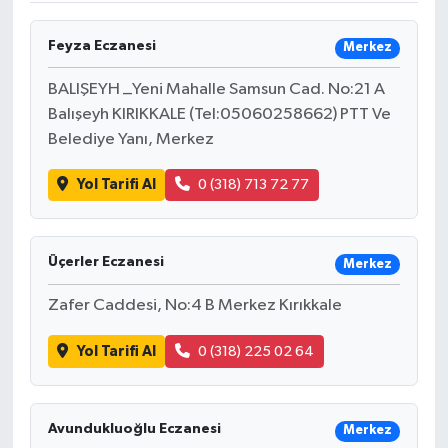
Feyza Eczanesi
Merkez
BALIŞEYH _Yeni Mahalle Samsun Cad. No:21 A
Balışeyh KIRIKKALE (Tel:05060258662) PTT Ve
Belediye Yanı, Merkez
Yol Tarifi Al
0 (318) 713 72 77
Üçerler Eczanesi
Merkez
Zafer Caddesi, No:4 B Merkez Kırıkkale
Yol Tarifi Al
0 (318) 225 02 64
Avundukluoğlu Eczanesi
Merkez