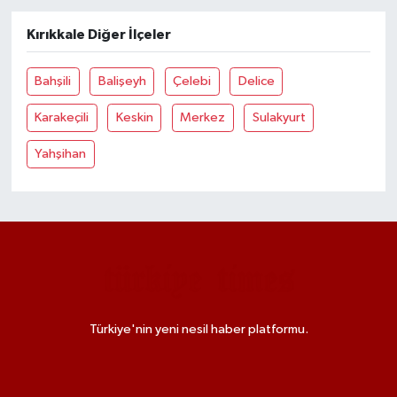
Kırıkkale Diğer İlçeler
Bahşili
Balişeyh
Çelebi
Delice
Karakeçili
Keskin
Merkez
Sulakyurt
Yahşihan
Türkiye'nin yeni nesil haber platformu.