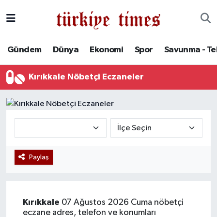
Gündem
Hava Durumu
Gündem
Dünya
Ekonomi
Spor
Savunma - Te
Dünya
Trafik Durumu
Kırıkkale Nöbetçi Eczaneler
Ekonomi
Süper Lig Puan Durumu ve Fikstür
Spor
Tüm Manşetler
Savunma - Teknoloji
Son Dakika Haberleri
Paylaş
Kültür - Sanat
Haber Arşivi
Yaşam
Kırıkkale
07 Ağustos 2026 Cuma nöbetçi
eczane adres, telefon ve konumları