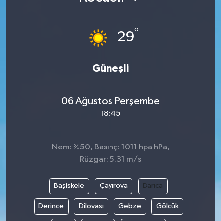
°
29
Güneşli
06 Ağustos Perşembe
18:45
Nem: %50, Basınç: 1011 hpa hPa,
Rüzgar: 5.31 m/s
Başiskele
Çayırova
Darıca
Derince
Dilovası
Gebze
Gölcük