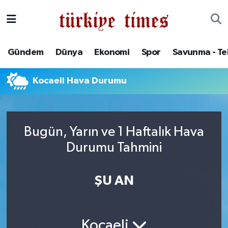
Gündem
Hava Durumu
Gündem
Dünya
Ekonomi
Spor
Savunma - Te
Dünya
Trafik Durumu
Kocaeli Hava Durumu
Ekonomi
Süper Lig Puan Durumu ve Fikstür
Spor
Tüm Manşetler
Bugün, Yarın ve 1 Haftalık Hava
Savunma - Teknoloji
Son Dakika Haberleri
Durumu Tahmini
Kültür - Sanat
Haber Arşivi
ŞU AN
Yaşam
Kocaeli