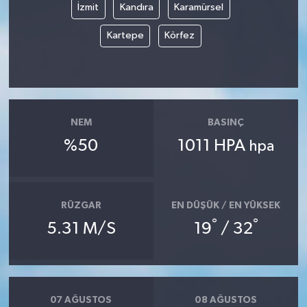
İzmit
Kandıra
Karamürsel
Kartepe
Körfez
NEM
BASINÇ
%50
1011 HPA
hpa
RÜZGAR
EN DÜŞÜK / EN YÜKSEK
°
°
5.31 M/S
19
/ 32
07 AĞUSTOS
08 AĞUSTOS