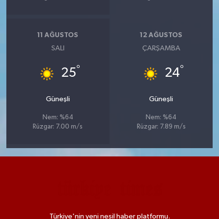
11 AĞUSTOS
12 AĞUSTOS
SALI
ÇARŞAMBA
°
°
25
24
Güneşli
Güneşli
Nem: %64
Nem: %64
Rüzgar: 7.00 m/s
Rüzgar: 7.89 m/s
Türkiye'nin yeni nesil haber platformu.