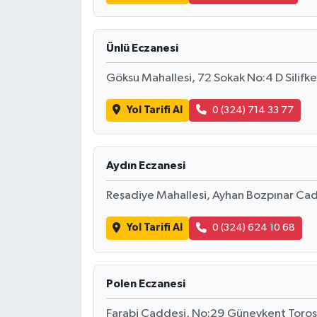
Ünlü Eczanesi
Göksu Mahallesi, 72 Sokak No:4 D Silifk
Yol Tarifi Al
0 (324) 714 33 77
Aydın Eczanesi
Reşadiye Mahallesi, Ayhan Bozpınar Cad
Yol Tarifi Al
0 (324) 624 10 68
Polen Eczanesi
Farabi Caddesi, No:29 Güneykent Toros