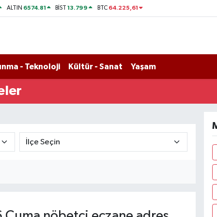
6574.81
13.799
64.225,61
ALTIN
BİST
BTC
nma - Teknoloji
Kültür - Sanat
Yaşam
eler
M
 Cuma nöbetçi eczane adres,