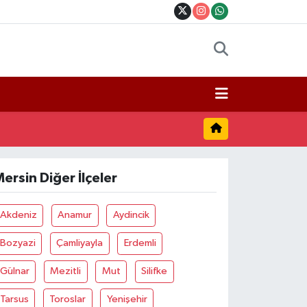
ersin Diğer İlçeler
Akdeniz
Anamur
Aydincik
Bozyazi
Çamliyayla
Erdemli
Gülnar
Mezitli
Mut
Silifke
Tarsus
Toroslar
Yenişehir