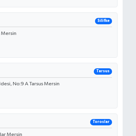
Silifke
e Mersin
Tarsus
desi, No:9 A Tarsus Mersin
Toroslar
lar Mersin