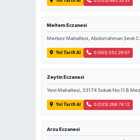
Yol Tarifi Al
0 (555) 962 33 33
Meltem Eczanesi
Merkez Mahallesi, Abdurrahman Şevk Ca
Yol Tarifi Al
0 (501) 552 29 07
Zeytin Eczanesi
Yeni Mahallesi, 33174 Sokak No:11 B Mez
Yol Tarifi Al
0 (535) 266 74 12
Arzu Eczanesi