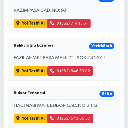
KAZIMPASA CAD. NO:50
Yol Tarifi Al
0 (362) 714 13 61
Balıkçıoğlu Eczanesi
Vezirköprü
FAZIL AHMET PAŞA MAH. 121. SOK. NO:34 1
Yol Tarifi Al
0 (362) 646 33 02
Bulvar Eczanesi
Bafra
HACI NABİ MAH. BULVAR CAD. NO:24 G
Yol Tarifi Al
0 (362) 543 55 57