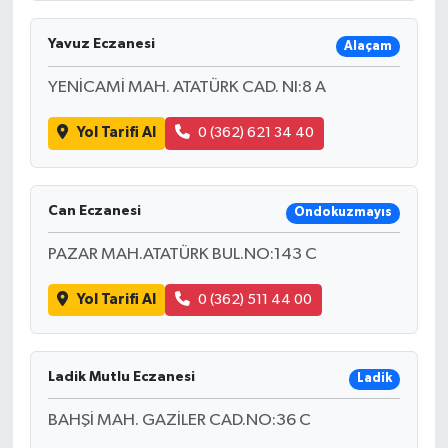
Yavuz Eczanesi
Alaçam
YENİCAMİ MAH. ATATÜRK CAD. NI:8 A
Yol Tarifi Al
0 (362) 621 34 40
Can Eczanesi
Ondokuzmayıs
PAZAR MAH.ATATÜRK BUL.NO:143 C
Yol Tarifi Al
0 (362) 511 44 00
Ladik Mutlu Eczanesi
Ladik
BAHŞİ MAH. GAZİLER CAD.NO:36 C