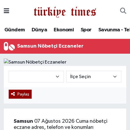
Gündem
Hava Durumu
Gündem
Dünya
Ekonomi
Spor
Savunma - Te
Dünya
Trafik Durumu
Samsun Nöbetçi Eczaneler
Ekonomi
Süper Lig Puan Durumu ve Fikstür
Spor
Tüm Manşetler
Savunma - Teknoloji
Son Dakika Haberleri
Paylaş
Kültür - Sanat
Haber Arşivi
Yaşam
Samsun
07 Ağustos 2026 Cuma nöbetçi
eczane adres, telefon ve konumları