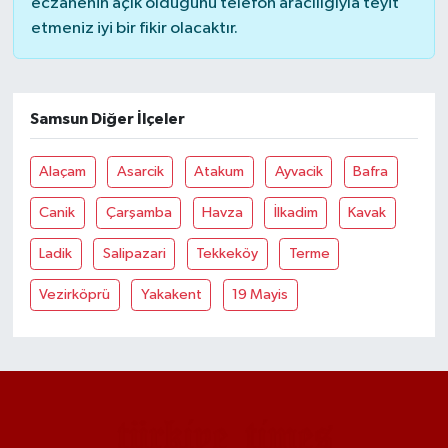
eczanenin açık olduğunu telefon aracılığıyla teyit
etmeniz iyi bir fikir olacaktır.
Samsun Diğer İlçeler
Alaçam
Asarcik
Atakum
Ayvacik
Bafra
Canik
Çarşamba
Havza
İlkadim
Kavak
Ladik
Salipazari
Tekkeköy
Terme
Vezirköprü
Yakakent
19 Mayis