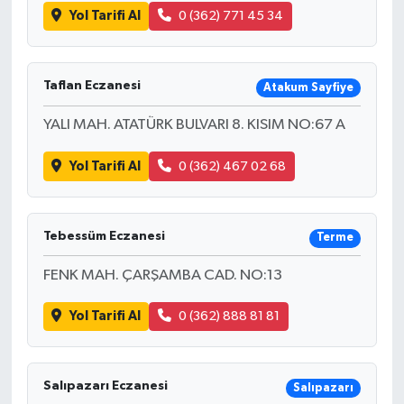
Yol Tarifi Al
0 (362) 771 45 34
Taflan Eczanesi
Atakum Sayfiye
YALI MAH. ATATÜRK BULVARI 8. KISIM NO:67 A
Yol Tarifi Al
0 (362) 467 02 68
Tebessüm Eczanesi
Terme
FENK MAH. ÇARŞAMBA CAD. NO:13
Yol Tarifi Al
0 (362) 888 81 81
Salıpazarı Eczanesi
Salıpazarı