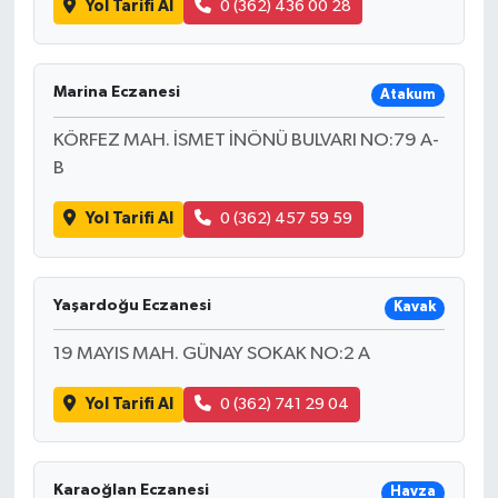
Yol Tarifi Al
0 (362) 436 00 28
Marina Eczanesi
Atakum
KÖRFEZ MAH. İSMET İNÖNÜ BULVARI NO:79 A-
B
Yol Tarifi Al
0 (362) 457 59 59
Yaşardoğu Eczanesi
Kavak
19 MAYIS MAH. GÜNAY SOKAK NO:2 A
Yol Tarifi Al
0 (362) 741 29 04
Karaoğlan Eczanesi
Havza