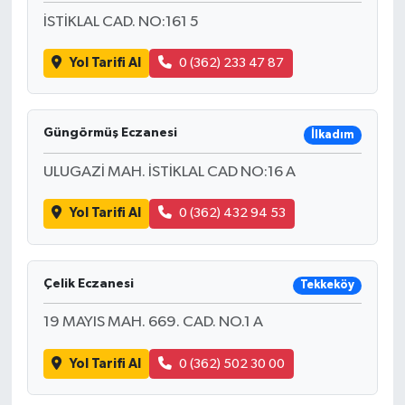
İSTİKLAL CAD. NO:161 5
Yol Tarifi Al
0 (362) 233 47 87
Güngörmüş Eczanesi
İlkadım
ULUGAZİ MAH. İSTİKLAL CAD NO:16 A
Yol Tarifi Al
0 (362) 432 94 53
Çelik Eczanesi
Tekkeköy
19 MAYIS MAH. 669. CAD. NO.1 A
Yol Tarifi Al
0 (362) 502 30 00