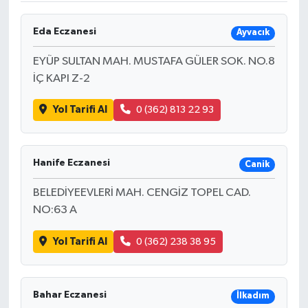
Eda Eczanesi
Ayvacık
EYÜP SULTAN MAH. MUSTAFA GÜLER SOK. NO.8
İÇ KAPI Z-2
Yol Tarifi Al
0 (362) 813 22 93
Hanife Eczanesi
Canik
BELEDİYEEVLERİ MAH. CENGİZ TOPEL CAD.
NO:63 A
Yol Tarifi Al
0 (362) 238 38 95
Bahar Eczanesi
İlkadım