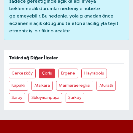
sadece gerektiğinde açık kalabilir veya
beklenmedik durumlar nedeniyle nöbete
gelemeyebilir. Bu nedenle, yola çıkmadan önce
eczanenin açık olduğunu telefon aracılığıyla teyit
etmeniz iyi bir fikir olacaktır.
Tekirdağ Diğer İlçeler
Çerkezköy
Çorlu
Ergene
Hayrabolu
Kapakli
Malkara
Marmaraereğlisi
Muratli
Saray
Süleymanpaşa
Şarköy