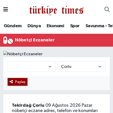
Gündem
Hava Durumu
Gündem
Dünya
Ekonomi
Spor
Savunma - Te
Dünya
Trafik Durumu
Nöbetçi Eczaneler
Ekonomi
Süper Lig Puan Durumu ve Fikstür
Spor
Tüm Manşetler
Savunma - Teknoloji
Son Dakika Haberleri
Paylaş
Kültür - Sanat
Haber Arşivi
Yaşam
Tekirdağ
Çorlu
09 Ağustos 2026 Pazar
nöbetçi eczane adres, telefon ve konumları