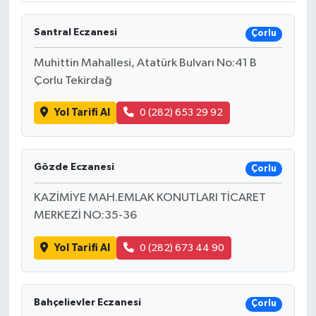
Santral Eczanesi
Çorlu
Muhittin Mahallesi, Atatürk Bulvarı No:41 B
Çorlu Tekirdağ
Yol Tarifi Al
0 (282) 653 29 92
Gözde Eczanesi
Çorlu
KAZİMİYE MAH.EMLAK KONUTLARI TİCARET
MERKEZİ NO:35-36
Yol Tarifi Al
0 (282) 673 44 90
Bahçelievler Eczanesi
Çorlu