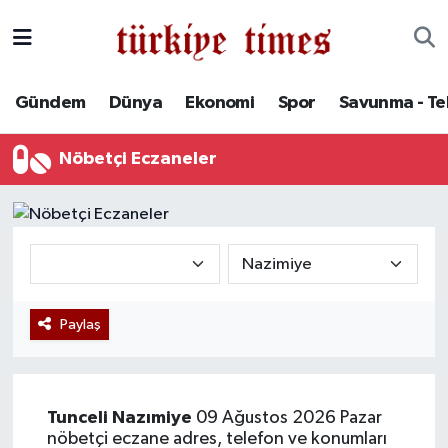
Gündem
Hava Durumu
Gündem
Dünya
Ekonomi
Spor
Savunma - Te
Dünya
Trafik Durumu
Nöbetçi Eczaneler
Ekonomi
Süper Lig Puan Durumu ve Fikstür
Spor
Tüm Manşetler
Savunma - Teknoloji
Son Dakika Haberleri
Paylaş
Kültür - Sanat
Haber Arşivi
Yaşam
Tunceli
Nazımiye
09 Ağustos 2026 Pazar
nöbetçi eczane adres, telefon ve konumları