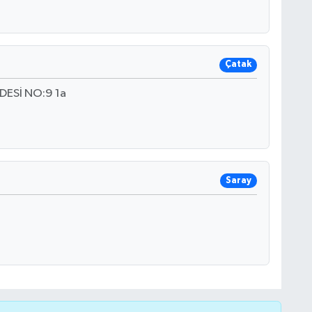
Çatak
ESİ NO:9 1a
Saray