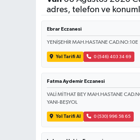
adres, telefon ve konuml
Ebrar Eczanesi
YENİŞEHİR MAH.HASTANE CAD.NO:10E
Yol Tarifi Al
0 (546) 403 34 69
Fatma Aydemir Eczanesi
VALİ MİTHAT BEY MAH.HASTANE CAD.NO
YANI-BEŞYOL
Yol Tarifi Al
0 (530) 996 58 65