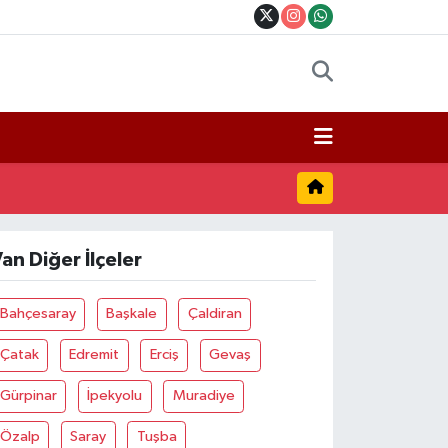
an Diğer İlçeler
Bahçesaray
Başkale
Çaldiran
Çatak
Edremit
Erciş
Gevaş
Gürpinar
İpekyolu
Muradiye
Özalp
Saray
Tuşba