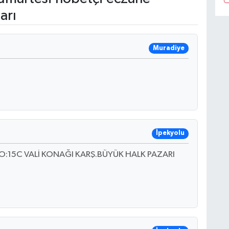
arı
Muradiye
İpekyolu
:15C VALİ KONAĞI KARŞ.BÜYÜK HALK PAZARI