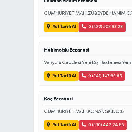
Lokman Hekim Eczanesi
CUMHURİYET MAH.ZÜBEYDE HANIM CAD.D
Yol Tarifi Al
0 (432) 503 93 23
Hekimoğlu Eczanesi
Vanyolu Caddesi Yeni Diş Hastanesi Yan
Yol Tarifi Al
0 (541) 147 65 65
Koç Eczanesi
CUMHURİYET MAH.KONAK SK.NO:6
Yol Tarifi Al
0 (530) 442 24 65