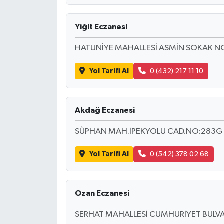
Yiğit Eczanesi
HATUNİYE MAHALLESİ ASMİN SOKAK NO
Yol Tarifi Al
0 (432) 217 11 10
Akdağ Eczanesi
SÜPHAN MAH.İPEKYOLU CAD.NO:283G B
Yol Tarifi Al
0 (542) 378 02 68
Ozan Eczanesi
SERHAT MAHALLESİ CUMHURİYET BULVA