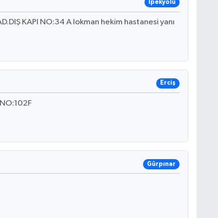
İpekyolu
IŞ KAPI NO:34 A lokman hekim hastanesi yanı
Erciş
ı NO:102F
Gürpınar