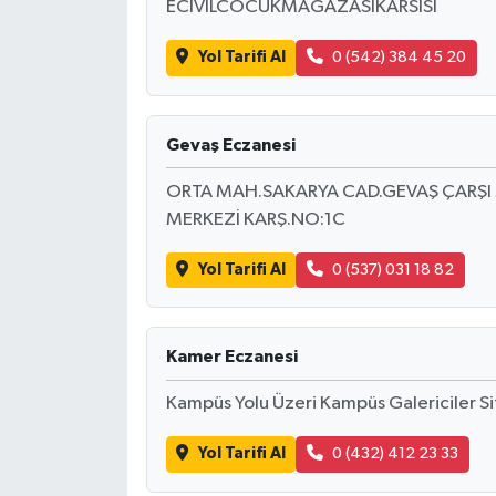
ECIVILCOCUKMAGAZASIKARSISI
Yol Tarifi Al
0 (542) 384 45 20
Gevaş Eczanesi
ORTA MAH.SAKARYA CAD.GEVAŞ ÇARŞI 
MERKEZİ KARŞ.NO:1C
Yol Tarifi Al
0 (537) 031 18 82
Kamer Eczanesi
Kampüs Yolu Üzeri Kampüs Galericiler Si
Yol Tarifi Al
0 (432) 412 23 33