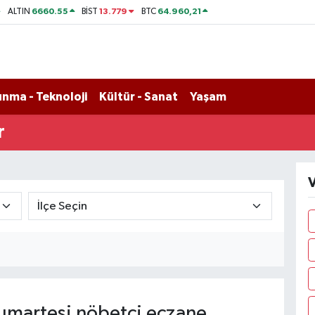
6660.55
13.779
64.960,21
ALTIN
BİST
BTC
nma - Teknoloji
Kültür - Sanat
Yaşam
r
V
martesi nöbetçi eczane