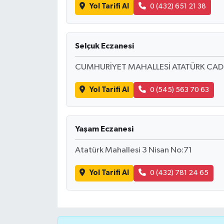
Yol Tarifi Al
0 (432) 651 21 38
Selçuk Eczanesi
CUMHURİYET MAHALLESİ ATATÜRK CADD
Yol Tarifi Al
0 (545) 563 70 63
Yaşam Eczanesi
Atatürk Mahallesi 3 Nisan No:71
Yol Tarifi Al
0 (432) 781 24 65