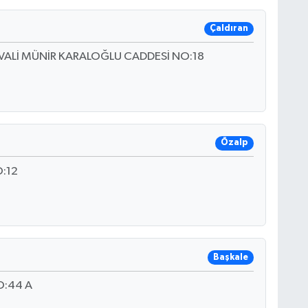
Çaldıran
VALİ MÜNİR KARALOĞLU CADDESİ NO:18
Özalp
:12
Başkale
O:44 A