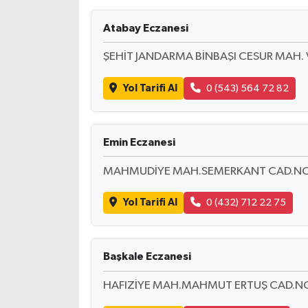
Atabay Eczanesi
ŞEHİT JANDARMA BİNBAŞI CESUR MAH. 
Yol Tarifi Al
0 (543) 564 72 82
Emin Eczanesi
MAHMUDİYE MAH.SEMERKANT CAD.NO
Yol Tarifi Al
0 (432) 712 22 75
Başkale Eczanesi
HAFIZİYE MAH.MAHMUT ERTUŞ CAD.N