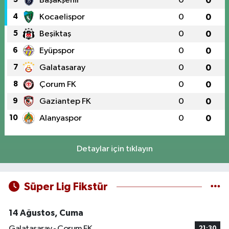
Başakşehir
0
0
4
Kocaelispor
0
0
5
Beşiktaş
0
0
6
Eyüpspor
0
0
7
Galatasaray
0
0
8
Çorum FK
0
0
9
Gaziantep FK
0
0
10
Alanyaspor
0
0
Detaylar için tıklayın
Süper Lig Fikstür
14 Ağustos, Cuma
Galatasaray - Çorum FK
21:30