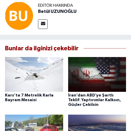
EDITÖR HAKKINDA
Betül UZUNOĞLU
Bunlar da ilginizi çekebilir
Kars’ta 7 Metrelik Karla
İran’dan ABD’ye Şartlı
Bayram Mesaisi
Teklif: Yaptırımlar Kalksın,
Güçler Çekilsin