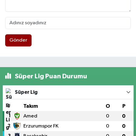
Gönder
Süper Lig Puan Durumu
Süper Lig
#
Takım
O
P
1
Amed
0
0
2
Erzurumspor FK
0
0
3