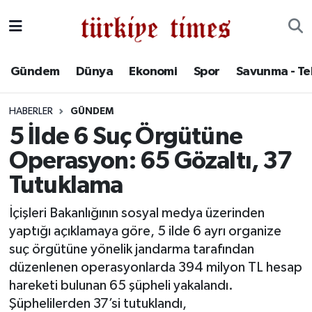
Gündem
Hava Durumu
Gündem
Dünya
Ekonomi
Spor
Savunma - Te
Dünya
Trafik Durumu
HABERLER
GÜNDEM
Ekonomi
Süper Lig Puan Durumu ve Fikstür
5 İlde 6 Suç Örgütüne
Operasyon: 65 Gözaltı, 37
Spor
Tüm Manşetler
Tutuklama
Savunma - Teknoloji
Son Dakika Haberleri
İçişleri Bakanlığının sosyal medya üzerinden
yaptığı açıklamaya göre, 5 ilde 6 ayrı organize
Kültür - Sanat
Haber Arşivi
suç örgütüne yönelik jandarma tarafından
Yaşam
düzenlenen operasyonlarda 394 milyon TL hesap
hareketi bulunan 65 şüpheli yakalandı.
Şüphelilerden 37’si tutuklandı,