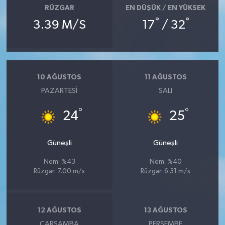
RÜZGAR
EN DÜŞÜK / EN YÜKSEK
°
°
3.39 M/S
17
/ 32
10 AĞUSTOS
11 AĞUSTOS
PAZARTESI
SALI
°
°
24
25
Güneşli
Güneşli
Nem: %43
Nem: %40
Rüzgar: 7.00 m/s
Rüzgar: 6.31 m/s
12 AĞUSTOS
13 AĞUSTOS
ÇARŞAMBA
PERŞEMBE