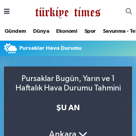
Gündem
Hava Durumu
Gündem
Dünya
Ekonomi
Spor
Savunma - Te
Dünya
Trafik Durumu
Pursaklar Hava Durumu
Ekonomi
Süper Lig Puan Durumu ve Fikstür
Spor
Tüm Manşetler
Pursaklar Bugün, Yarın ve 1
Savunma - Teknoloji
Son Dakika Haberleri
Haftalık Hava Durumu Tahmini
Kültür - Sanat
Haber Arşivi
ŞU AN
Yaşam
Ankara