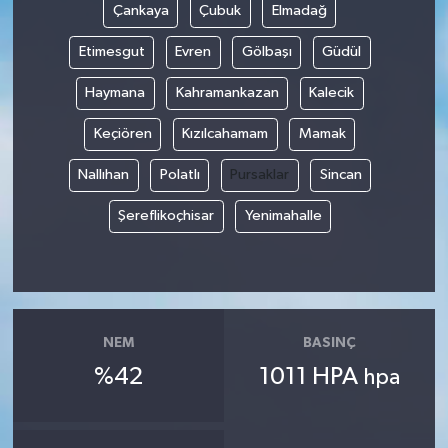
Çankaya
Çubuk
Elmadağ
Etimesgut
Evren
Gölbaşı
Güdül
Haymana
Kahramankazan
Kalecik
Keçiören
Kızılcahamam
Mamak
Nallıhan
Polatlı
Pursaklar
Sincan
Şereflikoçhisar
Yenimahalle
NEM
BASINÇ
%42
1011 HPA
hpa