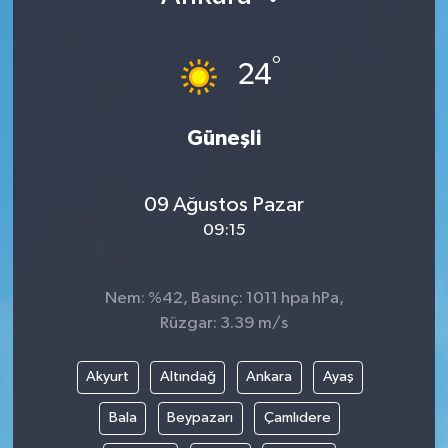
°
24
Güneşli
09 Ağustos Pazar
09:15
Nem: %42, Basınç: 1011 hpa hPa,
Rüzgar: 3.39 m/s
Akyurt
Altındağ
Ankara
Ayaş
Bala
Beypazarı
Çamlıdere