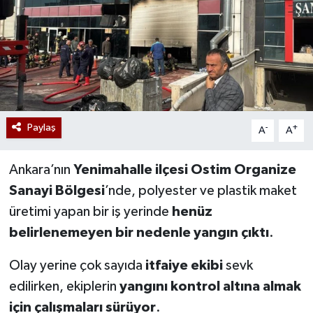
Paylaş
-
+
A
A
Ankara’nın
Yenimahalle ilçesi Ostim Organize
Sanayi Bölgesi
’nde, polyester ve plastik maket
üretimi yapan bir iş yerinde
henüz
belirlenemeyen bir nedenle yangın çıktı
.
Olay yerine çok sayıda
itfaiye ekibi
sevk
edilirken, ekiplerin
yangını kontrol altına almak
için çalışmaları sürüyor
.