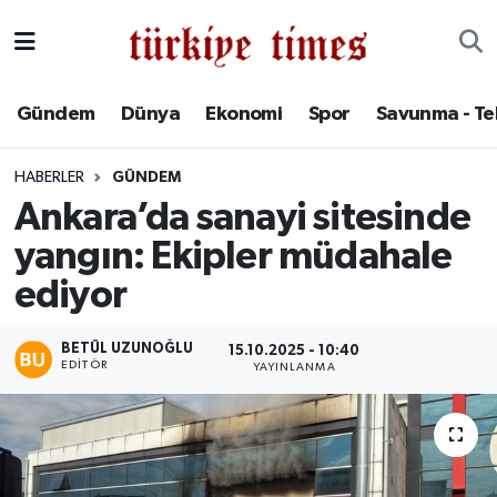
Gündem
Hava Durumu
Gündem
Dünya
Ekonomi
Spor
Savunma - Te
Dünya
Trafik Durumu
HABERLER
GÜNDEM
Ekonomi
Süper Lig Puan Durumu ve Fikstür
Ankara’da sanayi sitesinde
yangın: Ekipler müdahale
Spor
Tüm Manşetler
ediyor
Savunma - Teknoloji
Son Dakika Haberleri
BETÜL UZUNOĞLU
15.10.2025 - 10:40
Kültür - Sanat
Haber Arşivi
EDITÖR
YAYINLANMA
Yaşam