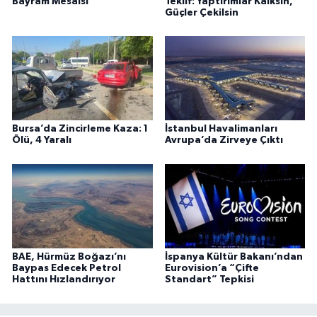
Bayram Mesaisi
Teklif: Yaptırımlar Kalksın,
Güçler Çekilsin
Bursa’da Zincirleme Kaza: 1
İstanbul Havalimanları
Ölü, 4 Yaralı
Avrupa’da Zirveye Çıktı
BAE, Hürmüz Boğazı’nı
İspanya Kültür Bakanı’ndan
Baypas Edecek Petrol
Eurovision’a “Çifte
Hattını Hızlandırıyor
Standart” Tepkisi