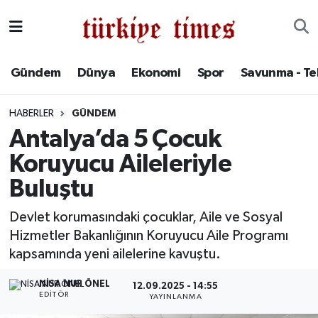
Gündem
Hava Durumu
Gündem
Dünya
Ekonomi
Spor
Savunma - Te
Dünya
Trafik Durumu
HABERLER
GÜNDEM
Ekonomi
Süper Lig Puan Durumu ve Fikstür
Antalya’da 5 Çocuk
Koruyucu Aileleriyle
Spor
Tüm Manşetler
Buluştu
Savunma - Teknoloji
Son Dakika Haberleri
Devlet korumasındaki çocuklar, Aile ve Sosyal
Hizmetler Bakanlığının Koruyucu Aile Programı
Kültür - Sanat
Haber Arşivi
kapsamında yeni ailelerine kavuştu.
Yaşam
NISA NUR ÖNEL
12.09.2025 - 14:55
EDITÖR
YAYINLANMA