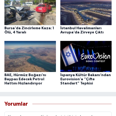
Bursa’da Zincirleme Kaza: 1
İstanbul Havalimanları
Ölü, 4 Yaralı
Avrupa’da Zirveye Çıktı
BAE, Hürmüz Boğazı’nı
İspanya Kültür Bakanı’ndan
Baypas Edecek Petrol
Eurovision’a “Çifte
Hattını Hızlandırıyor
Standart” Tepkisi
Yorumlar