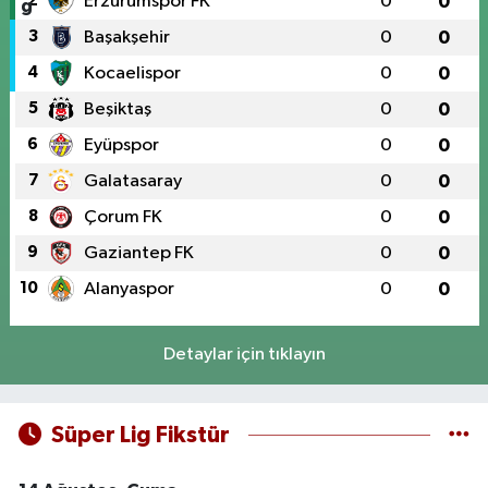
2
Erzurumspor FK
0
0
3
Başakşehir
0
0
4
Kocaelispor
0
0
5
Beşiktaş
0
0
6
Eyüpspor
0
0
7
Galatasaray
0
0
8
Çorum FK
0
0
9
Gaziantep FK
0
0
10
Alanyaspor
0
0
Detaylar için tıklayın
Süper Lig Fikstür