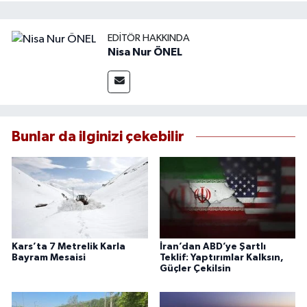
EDITÖR HAKKINDA
Nisa Nur ÖNEL
Bunlar da ilginizi çekebilir
Kars’ta 7 Metrelik Karla
İran’dan ABD’ye Şartlı
Bayram Mesaisi
Teklif: Yaptırımlar Kalksın,
Güçler Çekilsin