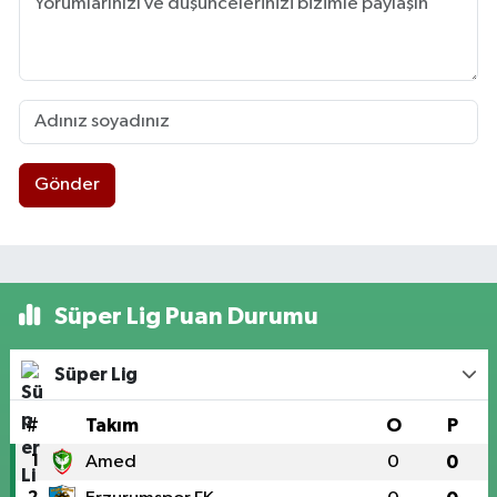
Gönder
Süper Lig Puan Durumu
Süper Lig
#
Takım
O
P
1
Amed
0
0