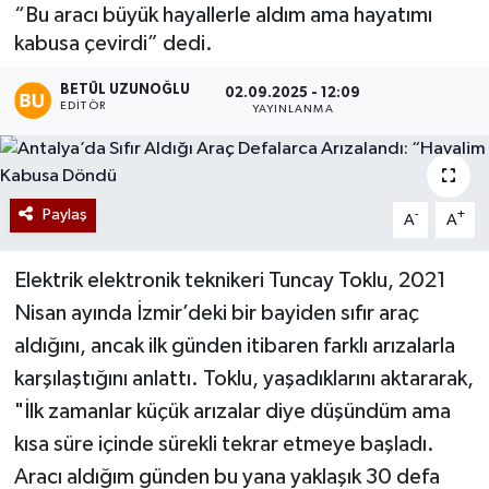
“Bu aracı büyük hayallerle aldım ama hayatımı
kabusa çevirdi” dedi.
BETÜL UZUNOĞLU
02.09.2025 - 12:09
EDITÖR
YAYINLANMA
Paylaş
-
+
A
A
Elektrik elektronik teknikeri Tuncay Toklu, 2021
Nisan ayında İzmir’deki bir bayiden sıfır araç
aldığını, ancak ilk günden itibaren farklı arızalarla
karşılaştığını anlattı. Toklu, yaşadıklarını aktararak,
"İlk zamanlar küçük arızalar diye düşündüm ama
kısa süre içinde sürekli tekrar etmeye başladı.
Aracı aldığım günden bu yana yaklaşık 30 defa