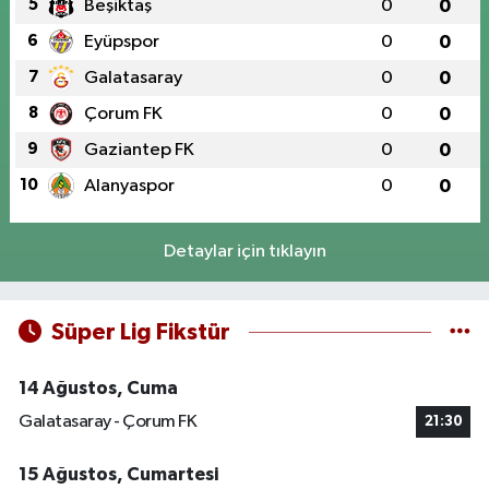
5
Beşiktaş
0
0
6
Eyüpspor
0
0
7
Galatasaray
0
0
8
Çorum FK
0
0
9
Gaziantep FK
0
0
10
Alanyaspor
0
0
Detaylar için tıklayın
Süper Lig Fikstür
14 Ağustos, Cuma
Galatasaray - Çorum FK
21:30
15 Ağustos, Cumartesi