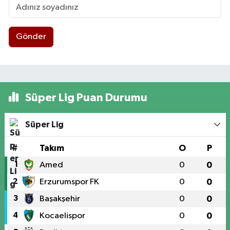
Gönder
Süper Lig Puan Durumu
Süper Lig
#
Takım
O
P
1
Amed
0
0
2
Erzurumspor FK
0
0
3
Başakşehir
0
0
4
Kocaelispor
0
0