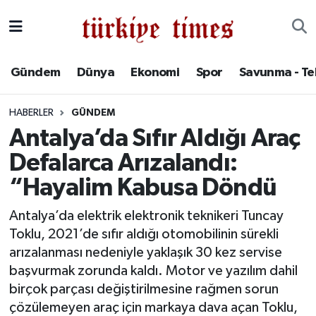
Gündem
Hava Durumu
Gündem
Dünya
Ekonomi
Spor
Savunma - Te
Dünya
Trafik Durumu
HABERLER
GÜNDEM
Ekonomi
Süper Lig Puan Durumu ve Fikstür
Antalya’da Sıfır Aldığı Araç
Defalarca Arızalandı:
Spor
Tüm Manşetler
“Hayalim Kabusa Döndü
Savunma - Teknoloji
Son Dakika Haberleri
Antalya’da elektrik elektronik teknikeri Tuncay
Toklu, 2021’de sıfır aldığı otomobilinin sürekli
Kültür - Sanat
Haber Arşivi
arızalanması nedeniyle yaklaşık 30 kez servise
Yaşam
başvurmak zorunda kaldı. Motor ve yazılım dahil
birçok parçası değiştirilmesine rağmen sorun
çözülemeyen araç için markaya dava açan Toklu,