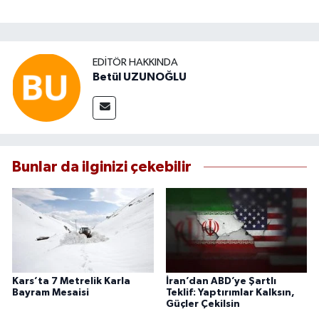
EDITÖR HAKKINDA
Betül UZUNOĞLU
Bunlar da ilginizi çekebilir
Kars’ta 7 Metrelik Karla
İran’dan ABD’ye Şartlı
Bayram Mesaisi
Teklif: Yaptırımlar Kalksın,
Güçler Çekilsin