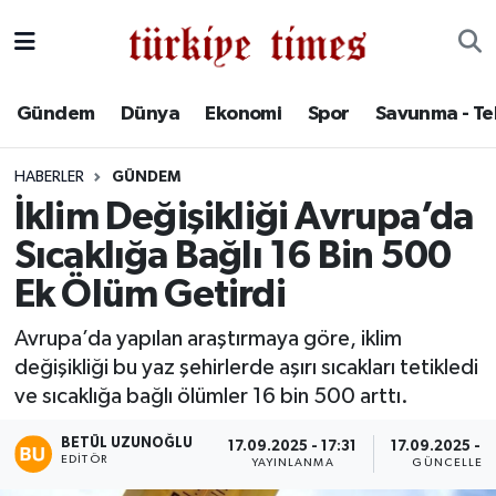
Gündem
Hava Durumu
Gündem
Dünya
Ekonomi
Spor
Savunma - Te
Dünya
Trafik Durumu
HABERLER
GÜNDEM
Ekonomi
Süper Lig Puan Durumu ve Fikstür
İklim Değişikliği Avrupa’da
Sıcaklığa Bağlı 16 Bin 500
Spor
Tüm Manşetler
Ek Ölüm Getirdi
Savunma - Teknoloji
Son Dakika Haberleri
Avrupa’da yapılan araştırmaya göre, iklim
değişikliği bu yaz şehirlerde aşırı sıcakları tetikledi
Kültür - Sanat
Haber Arşivi
ve sıcaklığa bağlı ölümler 16 bin 500 arttı.
Yaşam
BETÜL UZUNOĞLU
17.09.2025 - 17:31
17.09.2025 - 1
EDITÖR
YAYINLANMA
GÜNCELLEM