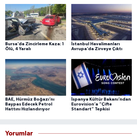
Bursa’da Zincirleme Kaza: 1
İstanbul Havalimanları
Ölü, 4 Yaralı
Avrupa’da Zirveye Çıktı
BAE, Hürmüz Boğazı’nı
İspanya Kültür Bakanı’ndan
Baypas Edecek Petrol
Eurovision’a “Çifte
Hattını Hızlandırıyor
Standart” Tepkisi
Yorumlar