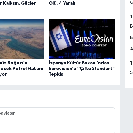
G
r Kalksın, Güçler
Ölü, 4 Yaralı
1
B
B
A
üz Boğazı’nı
İspanya Kültür Bakanı’ndan
1
ecek Petrol Hattını
Eurovision’a “Çifte Standart”
S
ıyor
Tepkisi