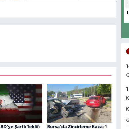
1
1
G
1
K
K
G
BD’ye Şartlı Teklif:
Bursa’da Zincirleme Kaza: 1