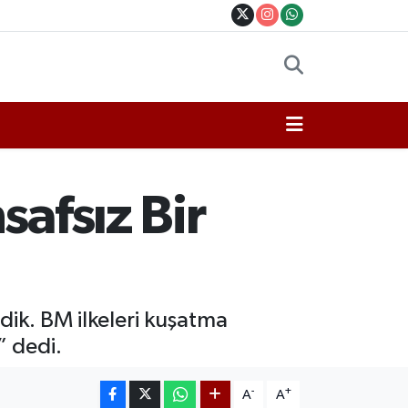
safsız Bir
dik. BM ilkeleri kuşatma
” dedi.
-
+
A
A