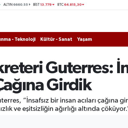
6660.55
13.779
64.815,30
ALTIN
BİST
BTC
nma - Teknoloji
Kültür - Sanat
Yaşam
eteri Guterres: İn
 Çağına Girdik
rres, “İnsafsız bir insan acıları çağına gir
zlık ve eşitsizliğin ağırlığı altında çöküyor.