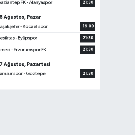
aziantep FK - Alanyaspor
21:30
6 Ağustos, Pazar
aşakşehir - Kocaelispor
19:00
eşiktaş - Eyüpspor
21:30
med - Erzurumspor FK
21:30
7 Ağustos, Pazartesi
amsunspor - Göztepe
21:30