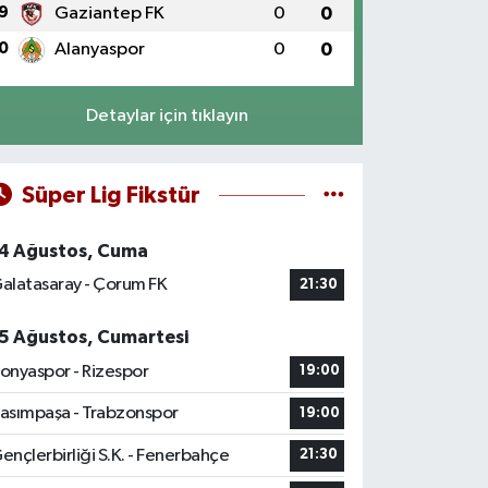
9
Gaziantep FK
0
0
0
Alanyaspor
0
0
Detaylar için tıklayın
Süper Lig Fikstür
4 Ağustos, Cuma
alatasaray - Çorum FK
21:30
5 Ağustos, Cumartesi
onyaspor - Rizespor
19:00
asımpaşa - Trabzonspor
19:00
ençlerbirliği S.K. - Fenerbahçe
21:30