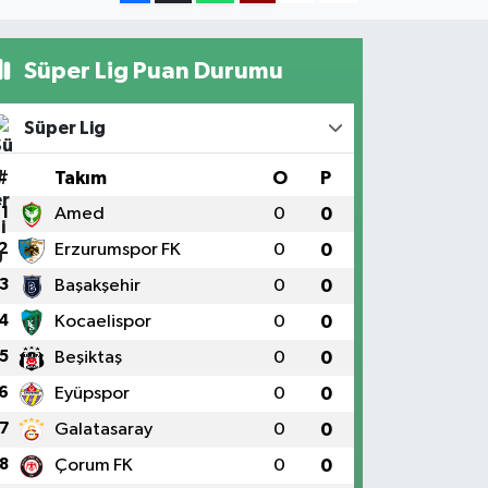
Süper Lig Puan Durumu
Süper Lig
#
Takım
O
P
1
Amed
0
0
2
Erzurumspor FK
0
0
3
Başakşehir
0
0
4
Kocaelispor
0
0
5
Beşiktaş
0
0
6
Eyüpspor
0
0
7
Galatasaray
0
0
8
Çorum FK
0
0