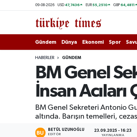
47,7436
55,2510
64,4811
09-08-2026
USD
EUR
GBP
Gündem
Hava Durumu
Dünya
Trafik Durumu
Gündem
Dünya
Ekonomi
Spor
Savu
Ekonomi
Süper Lig Puan Durumu ve Fikstür
HABERLER
GÜNDEM
BM Genel Sekr
Spor
Tüm Manşetler
İnsan Acıları
Savunma - Teknoloji
Son Dakika Haberleri
Kültür - Sanat
Haber Arşivi
BM Genel Sekreteri Antonio Gute
altında. Barışın temelleri, cezası
Yaşam
BETÜL UZUNOĞLU
23.09.2025 - 16:23
EDITÖR
YAYINLANMA