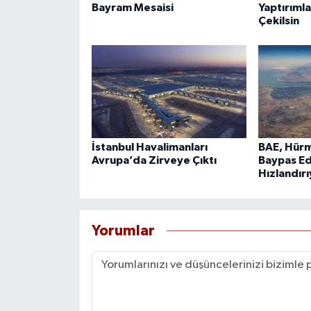
Bayram Mesaisi
Yaptırımla
Çekilsin
İstanbul Havalimanları
BAE, Hürm
Avrupa’da Zirveye Çıktı
Baypas Ed
Hızlandır
Yorumlar