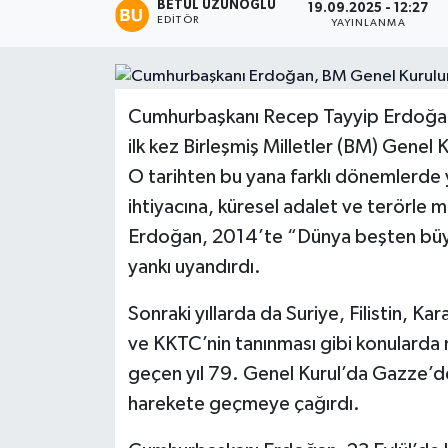
BETÜL UZUNOĞLU
19.09.2025 - 12:27
EDITÖR
YAYINLANMA
Cumhurbaşkanı Recep Tayyip Erdoğan
ilk kez Birleşmiş Milletler (BM) Genel K
O tarihten bu yana farklı dönemlerde
ihtiyacına, küresel adalet ve terörl
Erdoğan, 2014’te “Dünya beşten büyük
yankı uyandırdı.
Sonraki yıllarda da Suriye, Filistin, Ka
ve KKTC’nin tanınması gibi konulard
geçen yıl 79. Genel Kurul’da Gazze’dek
harekete geçmeye çağırdı.