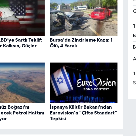
G
1
B
BD’ye Şartlı Teklif:
Bursa’da Zincirleme Kaza: 1
r Kalksın, Güçler
Ölü, 4 Yaralı
B
A
1
S
üz Boğazı’nı
İspanya Kültür Bakanı’ndan
ecek Petrol Hattını
Eurovision’a “Çifte Standart”
ıyor
Tepkisi