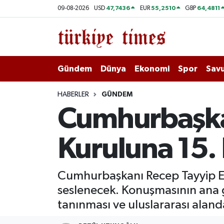
47,7436
55,2510
64,4811
09-08-2026
USD
EUR
GBP
Gündem
Hava Durumu
Dünya
Trafik Durumu
Gündem
Dünya
Ekonomi
Spor
Savu
Ekonomi
Süper Lig Puan Durumu ve Fikstür
HABERLER
GÜNDEM
Cumhurbaşka
Spor
Tüm Manşetler
Kuruluna 15.
Savunma - Teknoloji
Son Dakika Haberleri
Kültür - Sanat
Haber Arşivi
Cumhurbaşkanı Recep Tayyip Erd
seslenecek. Konuşmasının ana gü
Yaşam
tanınması ve uluslararası alanda