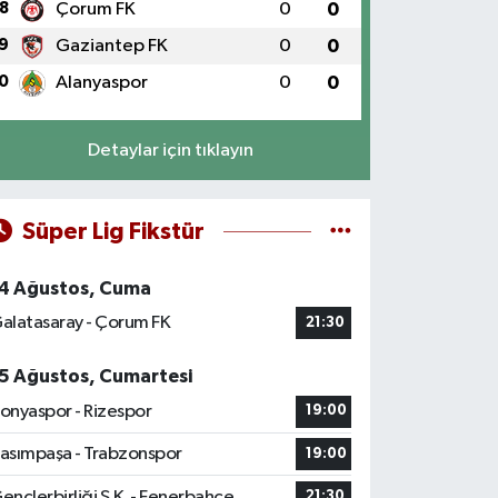
8
Çorum FK
0
0
9
Gaziantep FK
0
0
0
Alanyaspor
0
0
Detaylar için tıklayın
Süper Lig Fikstür
4 Ağustos, Cuma
alatasaray - Çorum FK
21:30
5 Ağustos, Cumartesi
onyaspor - Rizespor
19:00
asımpaşa - Trabzonspor
19:00
ençlerbirliği S.K. - Fenerbahçe
21:30