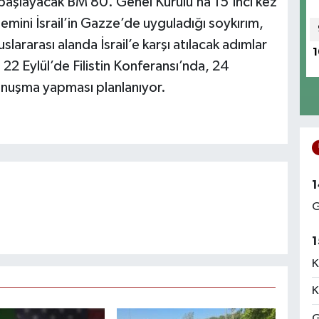
aşlayacak BM 80. Genel Kurulu’na 15’inci kez
ini İsrail’in Gazze’de uyguladığı soykırım,
uslararası alanda İsrail’e karşı atılacak adımlar
1
22 Eylül’de Filistin Konferansı’nda, 24
konuşma yapması planlanıyor.
1
G
1
K
K
G