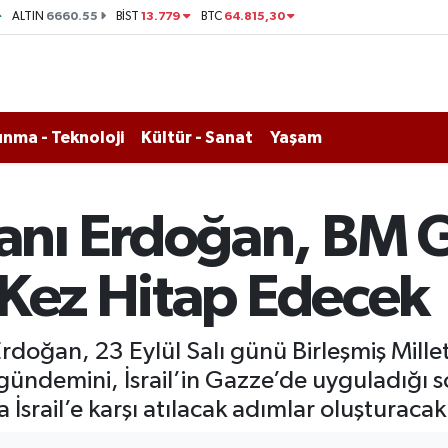
6660.55
13.779
64.815,30
ALTIN
BİST
BTC
nma - Teknoloji
Kültür - Sanat
Yaşam
nı Erdoğan, BM 
 Kez Hitap Edecek
oğan, 23 Eylül Salı günü Birleşmiş Millet
ndemini, İsrail’in Gazze’de uyguladığı soyk
 İsrail’e karşı atılacak adımlar oluşturacak