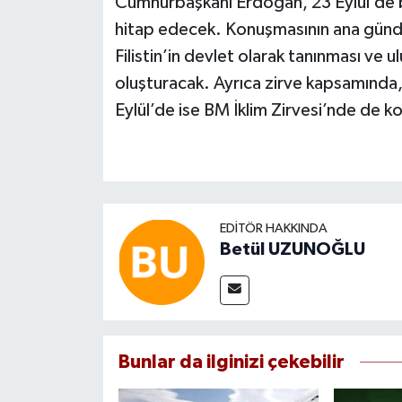
Cumhurbaşkanı Erdoğan, 23 Eylül’de b
hitap edecek. Konuşmasının ana gündem
Filistin’in devlet olarak tanınması ve ul
oluşturacak. Ayrıca zirve kapsamında, 
Eylül’de ise BM İklim Zirvesi’nde de 
EDITÖR HAKKINDA
Betül UZUNOĞLU
Bunlar da ilginizi çekebilir