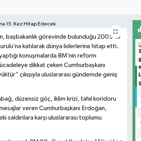
, başbakanlık görevinde bulunduğu 2005’te
urulu’na katılarak dünya liderlerine hitap etti.
 yaptığı konuşmalarda BM’nin reform
e mücadeleye dikkat çeken Cumhurbaşkanı
tür” çıkışıyla uluslararası gündemde geniş
rabağ, düzensiz göç, iklim krizi, tahıl koridoru
a mesajlar veren Cumhurbaşkanı Erdoğan,
i saldırılara karşı uluslararası toplumu