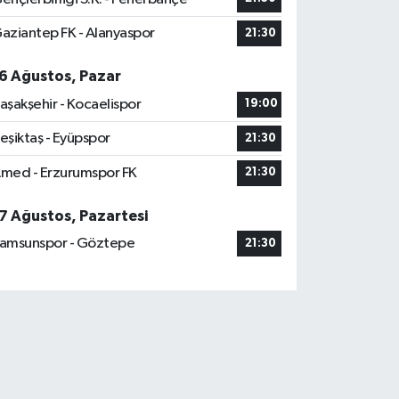
aziantep FK - Alanyaspor
21:30
6 Ağustos, Pazar
aşakşehir - Kocaelispor
19:00
eşiktaş - Eyüpspor
21:30
med - Erzurumspor FK
21:30
7 Ağustos, Pazartesi
amsunspor - Göztepe
21:30