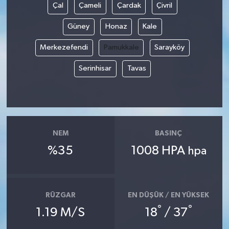
Çal
Çameli
Çardak
Çivril
Güney
Honaz
Kale
Merkezefendi
Pamukkale
Sarayköy
Serinhisar
Tavas
NEM
BASINÇ
%35
1008 HPA
hpa
RÜZGAR
EN DÜŞÜK / EN YÜKSEK
°
°
1.19 M/S
18
/ 37