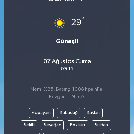
°
29
Güneşli
07 Ağustos Cuma
09:15
Nem: %35, Basınç: 1008 hpa hPa,
Rüzgar: 1.19 m/s
Acıpayam
Babadağ
Baklan
Bekilli
Beyağaç
Bozkurt
Buldan