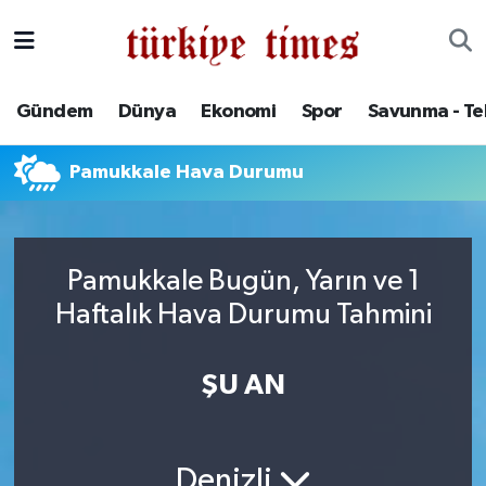
Gündem
Hava Durumu
Gündem
Dünya
Ekonomi
Spor
Savunma - Te
Dünya
Trafik Durumu
Pamukkale Hava Durumu
Ekonomi
Süper Lig Puan Durumu ve Fikstür
Spor
Tüm Manşetler
Pamukkale Bugün, Yarın ve 1
Savunma - Teknoloji
Son Dakika Haberleri
Haftalık Hava Durumu Tahmini
Kültür - Sanat
Haber Arşivi
ŞU AN
Yaşam
Denizli