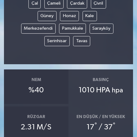
Çal
Çameli
Çardak
Çivril
Güney
Honaz
Kale
Merkezefendi
Pamukkale
Sarayköy
Serinhisar
Tavas
NEM
BASINÇ
%40
1010 HPA
hpa
RÜZGAR
EN DÜŞÜK / EN YÜKSEK
°
°
2.31 M/S
17
/ 37