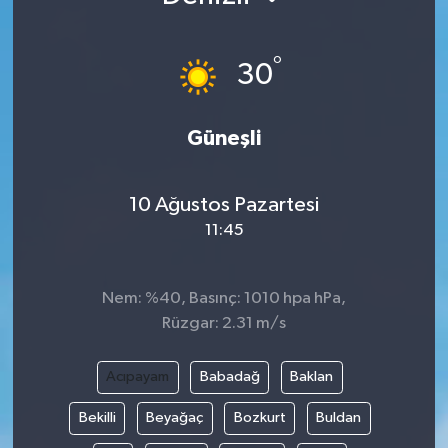
°
30
Güneşli
10 Ağustos Pazartesi
11:45
Nem: %40, Basınç: 1010 hpa hPa,
Rüzgar: 2.31 m/s
Acıpayam
Babadağ
Baklan
Bekilli
Beyağaç
Bozkurt
Buldan