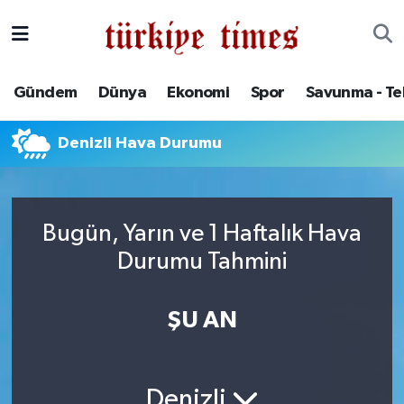
Gündem
Hava Durumu
Gündem
Dünya
Ekonomi
Spor
Savunma - Te
Dünya
Trafik Durumu
Denizli Hava Durumu
Ekonomi
Süper Lig Puan Durumu ve Fikstür
Spor
Tüm Manşetler
Bugün, Yarın ve 1 Haftalık Hava
Savunma - Teknoloji
Son Dakika Haberleri
Durumu Tahmini
Kültür - Sanat
Haber Arşivi
ŞU AN
Yaşam
Denizli