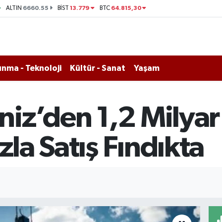
6660.55
13.779
64.815,30
ALTIN
BİST
BTC
nma - Teknoloji
Kültür - Sanat
Yaşam
iz’den 1,2 Milyar 
zla Satış Fındıkta