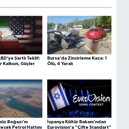
BD’ye Şartlı Teklif:
Bursa’da Zincirleme Kaza: 1
r Kalksın, Güçler
Ölü, 4 Yaralı
üz Boğazı’nı
İspanya Kültür Bakanı’ndan
ecek Petrol Hattını
Eurovision’a “Çifte Standart”