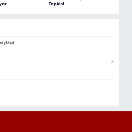
ıyor
Tepkisi