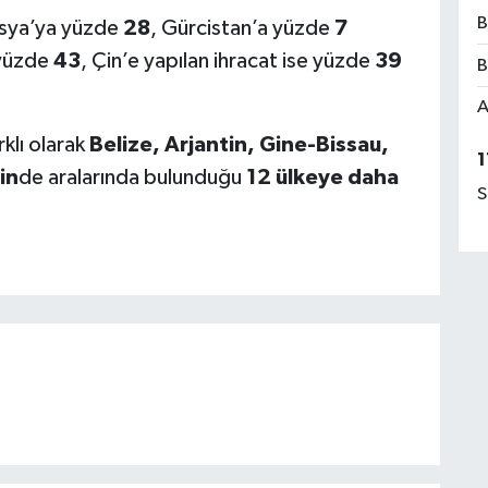
B
usya’ya yüzde
28
, Gürcistan’a yüzde
7
 yüzde
43
, Çin’e yapılan ihracat ise yüzde
39
B
A
klı olarak
Belize, Arjantin, Gine-Bissau,
1
in
de aralarında bulunduğu
12 ülkeye daha
S