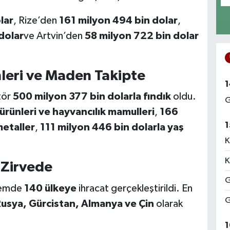
lar
, Rize’den
161 milyon 494 bin dolar
,
dolar
ve Artvin’den
58 milyon 722 bin dolar
ünleri ve Maden Takipte
1
tör
500 milyon 377 bin dolarla fındık
oldu.
G
ürünleri ve hayvancılık mamulleri
,
166
1
etaller
,
111 milyon 446 bin dolarla yaş
K
K
 Zirvede
G
nemde
140 ülkeye
ihracat gerçekleştirildi. En
G
 Rusya, Gürcistan, Almanya ve Çin
olarak
1