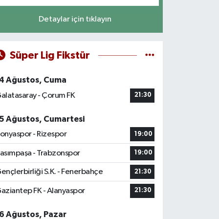
Detaylar için tıklayın
Süper Lig Fikstür
4 Ağustos, Cuma
alatasaray - Çorum FK
21:30
5 Ağustos, Cumartesi
onyaspor - Rizespor
19:00
asımpaşa - Trabzonspor
19:00
ençlerbirliği S.K. - Fenerbahçe
21:30
aziantep FK - Alanyaspor
21:30
6 Ağustos, Pazar