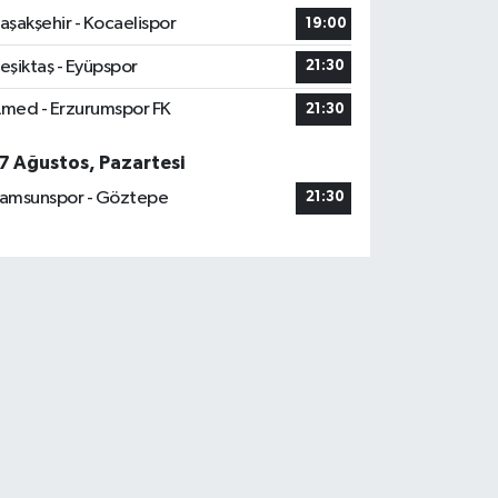
aşakşehir - Kocaelispor
19:00
eşiktaş - Eyüpspor
21:30
med - Erzurumspor FK
21:30
7 Ağustos, Pazartesi
amsunspor - Göztepe
21:30