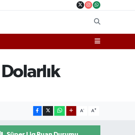
Dolarlık
-
+
A
A
Süper Lig Puan Durumu