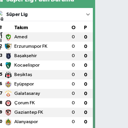
Süper Lig
#
Takım
O
P
1
Amed
0
0
2
Erzurumspor FK
0
0
3
Başakşehir
0
0
4
Kocaelispor
0
0
5
Beşiktaş
0
0
6
Eyüpspor
0
0
7
Galatasaray
0
0
8
Çorum FK
0
0
9
Gaziantep FK
0
0
0
Alanyaspor
0
0