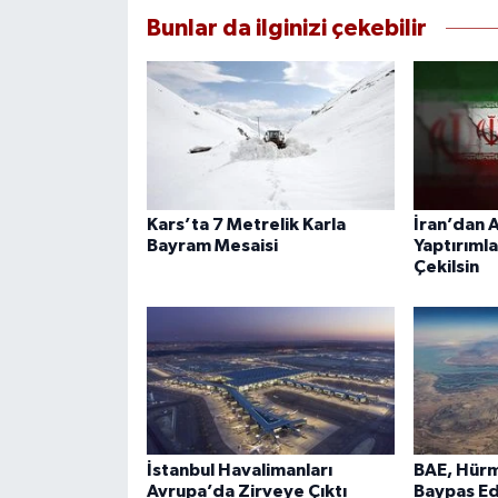
Bunlar da ilginizi çekebilir
Kars’ta 7 Metrelik Karla
İran’dan A
Bayram Mesaisi
Yaptırımla
Çekilsin
İstanbul Havalimanları
BAE, Hürm
Avrupa’da Zirveye Çıktı
Baypas Ed