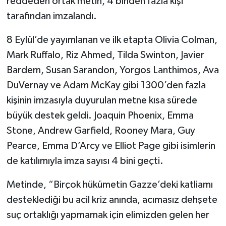
reddeden ortak metin, 4 binden fazla kişi
tarafından imzalandı.
8 Eylül’de yayımlanan ve ilk etapta Olivia Colman,
Mark Ruffalo, Riz Ahmed, Tilda Swinton, Javier
Bardem, Susan Sarandon, Yorgos Lanthimos, Ava
DuVernay ve Adam McKay gibi 1300’den fazla
kişinin imzasıyla duyurulan metne kısa sürede
büyük destek geldi. Joaquin Phoenix, Emma
Stone, Andrew Garfield, Rooney Mara, Guy
Pearce, Emma D’Arcy ve Elliot Page gibi isimlerin
de katılımıyla imza sayısı 4 bini geçti.
Metinde, “Birçok hükümetin Gazze’deki katliamı
desteklediği bu acil kriz anında, acımasız dehşete
suç ortaklığı yapmamak için elimizden gelen her