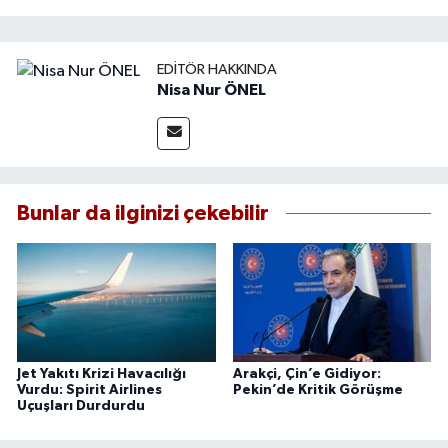
EDITÖR HAKKINDA
Nisa Nur ÖNEL
Bunlar da ilginizi çekebilir
Jet Yakıtı Krizi Havacılığı
Arakçi, Çin’e Gidiyor:
Vurdu: Spirit Airlines
Pekin’de Kritik Görüşme
Uçuşları Durdurdu