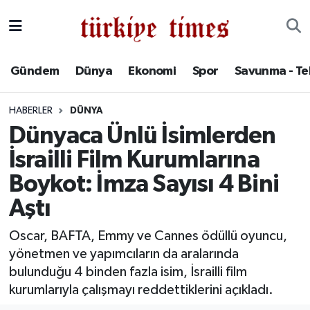
Gündem
Hava Durumu
Gündem
Dünya
Ekonomi
Spor
Savunma - Te
Dünya
Trafik Durumu
HABERLER
DÜNYA
Ekonomi
Süper Lig Puan Durumu ve Fikstür
Dünyaca Ünlü İsimlerden
İsrailli Film Kurumlarına
Spor
Tüm Manşetler
Boykot: İmza Sayısı 4 Bini
Savunma - Teknoloji
Son Dakika Haberleri
Aştı
Kültür - Sanat
Haber Arşivi
Oscar, BAFTA, Emmy ve Cannes ödüllü oyuncu,
yönetmen ve yapımcıların da aralarında
Yaşam
bulunduğu 4 binden fazla isim, İsrailli film
kurumlarıyla çalışmayı reddettiklerini açıkladı.