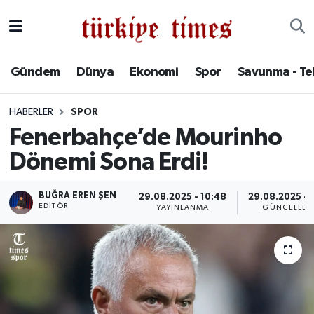
Gündem
Hava Durumu
Gündem
Dünya
Ekonomi
Spor
Savunma - Te
Dünya
Trafik Durumu
HABERLER
SPOR
Ekonomi
Süper Lig Puan Durumu ve Fikstür
Fenerbahçe’de Mourinho
Dönemi Sona Erdi!
Spor
Tüm Manşetler
Savunma - Teknoloji
Son Dakika Haberleri
BUĞRA EREN ŞEN
29.08.2025 - 10:48
29.08.2025 - 
EDITÖR
YAYINLANMA
GÜNCELLEM
Kültür - Sanat
Haber Arşivi
Yaşam