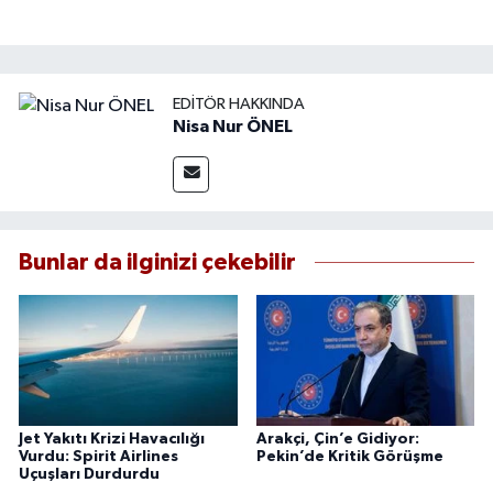
EDITÖR HAKKINDA
Nisa Nur ÖNEL
Bunlar da ilginizi çekebilir
Jet Yakıtı Krizi Havacılığı
Arakçi, Çin’e Gidiyor:
Vurdu: Spirit Airlines
Pekin’de Kritik Görüşme
Uçuşları Durdurdu