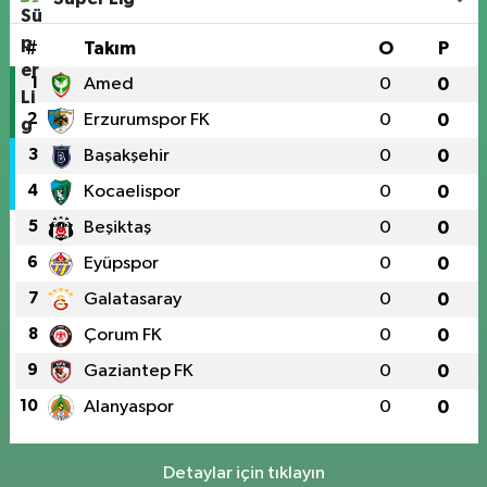
#
Takım
O
P
1
Amed
0
0
2
Erzurumspor FK
0
0
3
Başakşehir
0
0
4
Kocaelispor
0
0
5
Beşiktaş
0
0
6
Eyüpspor
0
0
7
Galatasaray
0
0
8
Çorum FK
0
0
9
Gaziantep FK
0
0
10
Alanyaspor
0
0
Detaylar için tıklayın