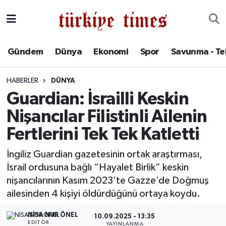
Gündem
Hava Durumu
Gündem
Dünya
Ekonomi
Spor
Savunma - Te
Dünya
Trafik Durumu
HABERLER
DÜNYA
Ekonomi
Süper Lig Puan Durumu ve Fikstür
Guardian: İsrailli Keskin
Nişancılar Filistinli Ailenin
Spor
Tüm Manşetler
Fertlerini Tek Tek Katletti
Savunma - Teknoloji
Son Dakika Haberleri
İngiliz Guardian gazetesinin ortak araştırması,
İsrail ordusuna bağlı “Hayalet Birlik” keskin
Kültür - Sanat
Haber Arşivi
nişancılarının Kasım 2023’te Gazze’de Doğmuş
Yaşam
ailesinden 4 kişiyi öldürdüğünü ortaya koydu.
NISA NUR ÖNEL
10.09.2025 - 13:35
EDITÖR
YAYINLANMA