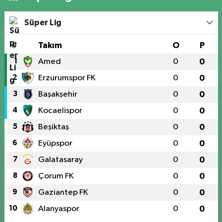
Süper Lig
#
Takım
O
P
1
Amed
0
0
2
Erzurumspor FK
0
0
3
Başakşehir
0
0
4
Kocaelispor
0
0
5
Beşiktaş
0
0
6
Eyüpspor
0
0
7
Galatasaray
0
0
8
Çorum FK
0
0
9
Gaziantep FK
0
0
10
Alanyaspor
0
0