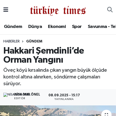
Gündem
Hava Durumu
Gündem
Dünya
Ekonomi
Spor
Savunma - Te
Dünya
Trafik Durumu
HABERLER
GÜNDEM
Ekonomi
Süper Lig Puan Durumu ve Fikstür
Hakkari Şemdinli’de
Orman Yangını
Spor
Tüm Manşetler
Öveç köyü kırsalında çıkan yangın büyük ölçüde
Savunma - Teknoloji
Son Dakika Haberleri
kontrol altına alınırken, söndürme çalışmaları
sürüyor.
Kültür - Sanat
Haber Arşivi
NISA NUR ÖNEL
08.09.2025 - 15:17
Yaşam
EDITÖR
YAYINLANMA