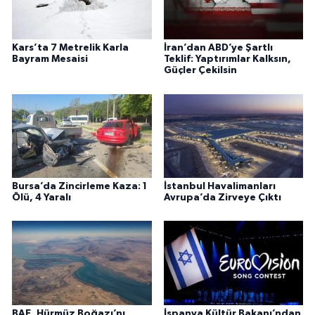
Kars’ta 7 Metrelik Karla
İran’dan ABD’ye Şartlı
Bayram Mesaisi
Teklif: Yaptırımlar Kalksın,
Güçler Çekilsin
Bursa’da Zincirleme Kaza: 1
İstanbul Havalimanları
Ölü, 4 Yaralı
Avrupa’da Zirveye Çıktı
BAE, Hürmüz Boğazı’nı
İspanya Kültür Bakanı’ndan