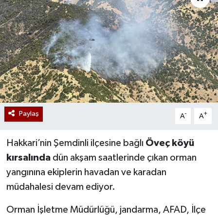
Paylaş
-
+
A
A
Hakkari’nin Şemdinli ilçesine bağlı
Öveç köyü
kırsalında
dün akşam saatlerinde çıkan orman
yangınına ekiplerin havadan ve karadan
müdahalesi devam ediyor.
Orman İşletme Müdürlüğü, jandarma, AFAD, İlçe