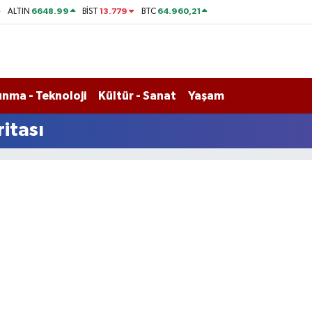
6648.99
13.779
64.960,21
ALTIN
BİST
BTC
nma - Teknoloji
Kültür - Sanat
Yaşam
itası