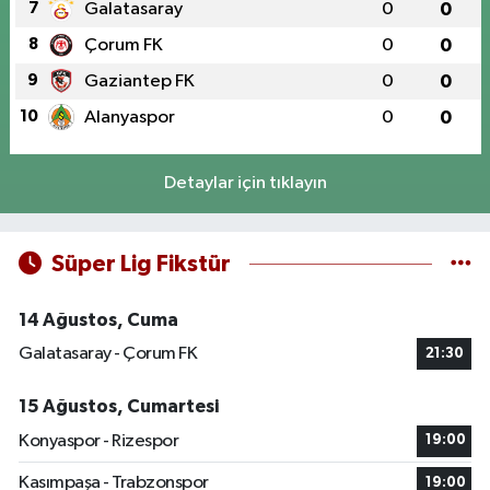
7
Galatasaray
0
0
8
Çorum FK
0
0
9
Gaziantep FK
0
0
10
Alanyaspor
0
0
Detaylar için tıklayın
Süper Lig Fikstür
14 Ağustos, Cuma
Galatasaray - Çorum FK
21:30
15 Ağustos, Cumartesi
Konyaspor - Rizespor
19:00
Kasımpaşa - Trabzonspor
19:00