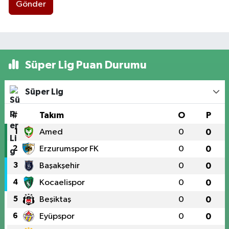
Gönder
Süper Lig Puan Durumu
Süper Lig
#
Takım
O
P
1
Amed
0
0
2
Erzurumspor FK
0
0
3
Başakşehir
0
0
4
Kocaelispor
0
0
5
Beşiktaş
0
0
6
Eyüpspor
0
0