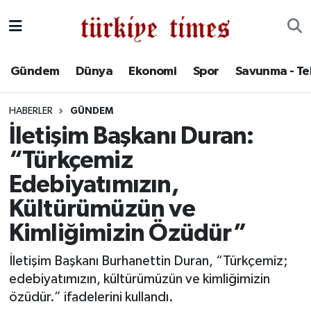
Gündem
Hava Durumu
Gündem
Dünya
Ekonomi
Spor
Savunma - Te
Dünya
Trafik Durumu
HABERLER
GÜNDEM
Ekonomi
Süper Lig Puan Durumu ve Fikstür
İletişim Başkanı Duran:
“Türkçemiz
Spor
Tüm Manşetler
Edebiyatımızın,
Savunma - Teknoloji
Son Dakika Haberleri
Kültürümüzün ve
Kimliğimizin Özüdür”
Kültür - Sanat
Haber Arşivi
İletişim Başkanı Burhanettin Duran, “Türkçemiz;
Yaşam
edebiyatımızın, kültürümüzün ve kimliğimizin
özüdür.” ifadelerini kullandı.