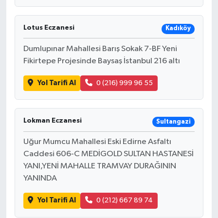
Lotus Eczanesi
Kadıköy
Dumlupınar Mahallesi Barış Sokak 7-BF Yeni
Fikirtepe Projesinde Baysaş İstanbul 216 altı
Yol Tarifi Al
0 (216) 999 96 55
Lokman Eczanesi
Sultangazi
Uğur Mumcu Mahallesi Eski Edirne Asfaltı
Caddesi 606-C MEDİGOLD SULTAN HASTANESİ
YANI,YENİ MAHALLE TRAMVAY DURAĞININ
YANINDA
Yol Tarifi Al
0 (212) 667 89 74