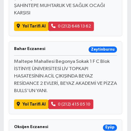
ŞAHİNTEPE MUHTARLIK VE SAĞLIK OCAĞI
KARŞISI
Yol Tarifi Al
0 (212) 648 13 62
Bahar Eczanesi
Zeytinburnu
Maltepe Mahallesi Begonya Sokak 1 F C Blok
İSTİNYE ÜNİVERSİTESİ LİV TOPKAPI
HASATESİNİN ACİL ÇIKIŞINDA BEYAZ
RESİDANCE 2 EVLERİ, BEYAZ AKADEMİ VE PİZZA
BULLS'UN YANI.
Yol Tarifi Al
0 (212) 415 05 10
Oksijen Eczanesi
Eyüp