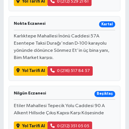
Yol Tarifi Al
0 (212) 529 21 61
Nokta Eczanesi
Kartal
Karlıktepe Mahallesi İnönü Caddesi 57A
Esentepe Taksi Durağı'ndan D-100 karayolu
yönünde dönünce Sönmez Et'in üç bina yanı,
Bim Market karşısı.
Yol Tarifi Al
0 (216) 517 84 57
Nilgün Eczanesi
Beşiktaş
Etiler Mahallesi Tepecik Yolu Caddesi 90 A
Alkent Hıllsıde Çıkış Kapısı Karşı Köşesinde
Yol Tarifi Al
0 (212) 351 05 05