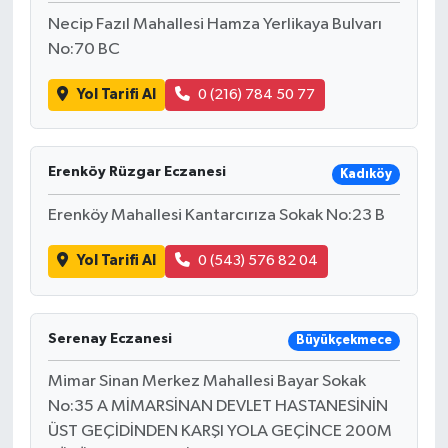
Necip Fazıl Mahallesi Hamza Yerlikaya Bulvarı
No:70 BC
Yol Tarifi Al
0 (216) 784 50 77
Erenköy Rüzgar Eczanesi
Kadıköy
Erenköy Mahallesi Kantarcırıza Sokak No:23 B
Yol Tarifi Al
0 (543) 576 82 04
Serenay Eczanesi
Büyükçekmece
Mimar Sinan Merkez Mahallesi Bayar Sokak
No:35 A MİMARSİNAN DEVLET HASTANESİNİN
ÜST GEÇİDİNDEN KARŞI YOLA GEÇİNCE 200M