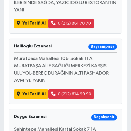
İLERİSİNDE SAĞDA, YAZICIOĞLU RESTORANTIN
YANI
Yol Tarifi Al
0 (212) 881 70 70
Haliloğlu Eczanesi
Bayrampaşa
Muratpaşa Mahallesi 106. Sokak 11 A
MURATPAŞA AİLE SAĞLIĞI MERKEZİ KARŞISI
ULUYOL-BEREÇ DURAĞININ ALTI PASHADOR
AVM'YE YAKIN
Yol Tarifi Al
0 (212) 614 99 90
Duygu Eczanesi
Başakşehir
Şahintepe Mahallesi Kartal Sokak 7 1A