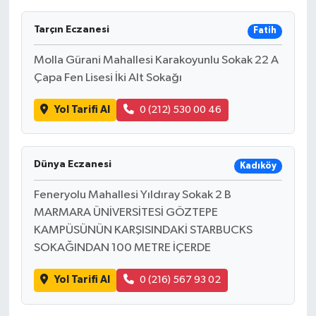
Tarçın Eczanesi
Fatih
Molla Gürani Mahallesi Karakoyunlu Sokak 22 A
Çapa Fen Lisesi İki Alt Sokağı
Yol Tarifi Al
0 (212) 530 00 46
Dünya Eczanesi
Kadıköy
Feneryolu Mahallesi Yıldıray Sokak 2 B
MARMARA ÜNİVERSİTESİ GÖZTEPE
KAMPÜSÜNÜN KARŞISINDAKİ STARBUCKS
SOKAĞINDAN 100 METRE İÇERDE
Yol Tarifi Al
0 (216) 567 93 02