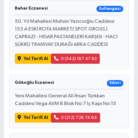
Bahar Eczanesi
Sultangazi
50. Yıl Mahallesi Muhsin Yazıcıoğlu Caddesi
153 A ESKİ ROTA MARKET( SPOT GROSS )
ÇAPRAZI - HİSAR PASTANELERİ KARŞISI - HACI
ŞÜKRÜ TRAMVAY DURAĞI ARKA CADDESİ
Yol Tarifi Al
0 (542) 187 47 63
Gökoğlu Eczanesi
Silivri
Yeni Mahallesi General Ali İhsan Türkkan
Caddesi Vega AVM B Blok No:7 İç Kapı No:15
Yol Tarifi Al
0 (212) 728 74 64