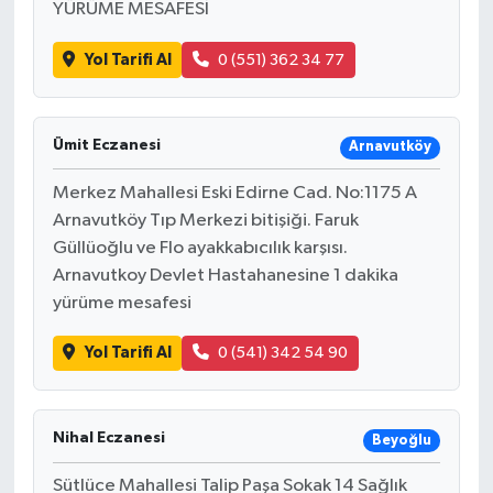
YÜRÜME MESAFESİ
Yol Tarifi Al
0 (551) 362 34 77
Ümit Eczanesi
Arnavutköy
Merkez Mahallesi Eski Edirne Cad. No:1175 A
Arnavutköy Tıp Merkezi bitişiği. Faruk
Güllüoğlu ve Flo ayakkabıcılık karşısı.
Arnavutkoy Devlet Hastahanesine 1 dakika
yürüme mesafesi
Yol Tarifi Al
0 (541) 342 54 90
Nihal Eczanesi
Beyoğlu
Sütlüce Mahallesi Talip Paşa Sokak 14 Sağlık