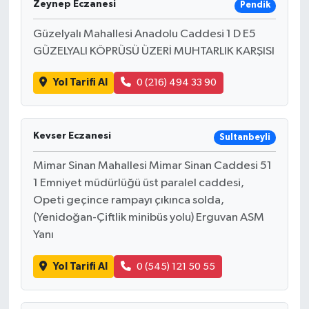
Zeynep Eczanesi
Pendik
Güzelyalı Mahallesi Anadolu Caddesi 1 D E5
GÜZELYALI KÖPRÜSÜ ÜZERİ MUHTARLIK KARŞISI
Yol Tarifi Al
0 (216) 494 33 90
Kevser Eczanesi
Sultanbeyli
Mimar Sinan Mahallesi Mimar Sinan Caddesi 51
1 Emniyet müdürlüğü üst paralel caddesi,
Opeti geçince rampayı çıkınca solda,
(Yenidoğan-Çiftlik minibüs yolu) Erguvan ASM
Yanı
Yol Tarifi Al
0 (545) 121 50 55