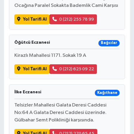
Ocağına Paralel Sokakta Bademlik Cami Karşısı
Yol Tarifi Al
0 (212) 255 78 99
Öğütcü Eczanesi
Bağcılar
Kirazlı Mahallesi 1171. Sokak 19 A
Yol Tarifi Al
0 (212) 625 09 22
İlke Eczanesi
Kağıthane
Telsizler Mahallesi Galata Deresi Caddesi
No:64 A Galata Deresi Caddesi üzerinde.
Gülbahar Semt Polikliniği karşısında.
Yol Tarifi Al
0 (212) 270 65 45