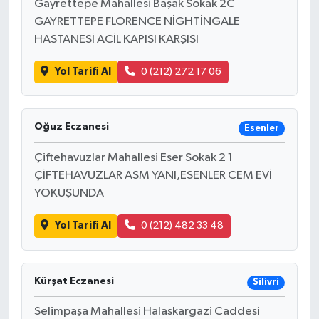
Gayrettepe Mahallesi Başak Sokak 2C
GAYRETTEPE FLORENCE NİGHTİNGALE
HASTANESİ ACİL KAPISI KARŞISI
Yol Tarifi Al
0 (212) 272 17 06
Oğuz Eczanesi
Esenler
Çiftehavuzlar Mahallesi Eser Sokak 2 1
ÇİFTEHAVUZLAR ASM YANI,ESENLER CEM EVİ
YOKUŞUNDA
Yol Tarifi Al
0 (212) 482 33 48
Kürşat Eczanesi
Silivri
Selimpaşa Mahallesi Halaskargazi Caddesi