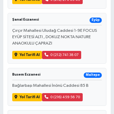
Şanal Eczanesi
Eyüp
Çırçır Mahallesi Uludağ Caddesi 1-9E FOCUS
EYÜP SİTESİ ALTI , DOKUZ NOKTA NATURE
ANAOKULU ÇAPRAZI
Yol Tarifi Al
0 (212) 741 38 07
Busem Eczanesi
Maltepe
Bağlarbaşı Mahallesi İnönü Caddesi 85 B
Yol Tarifi Al
0 (216) 459 56 70