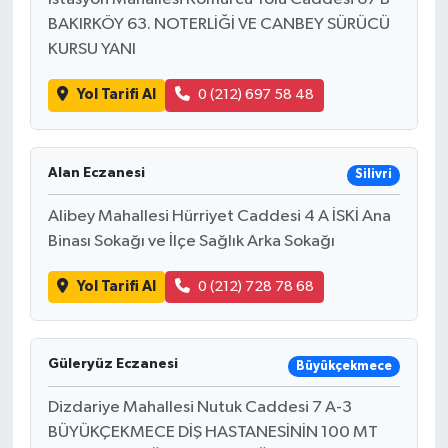
BAKIRKÖY 63. NOTERLİĞİ VE CANBEY SÜRÜCÜ
KURSU YANI
Yol Tarifi Al
0 (212) 697 58 48
Alan Eczanesi
Silivri
Alibey Mahallesi Hürriyet Caddesi 4 A İSKİ Ana
Binası Sokağı ve İlçe Sağlık Arka Sokağı
Yol Tarifi Al
0 (212) 728 78 68
Güleryüz Eczanesi
Büyükçekmece
Dizdariye Mahallesi Nutuk Caddesi 7 A-3
BÜYÜKÇEKMECE DİŞ HASTANESİNİN 100 MT