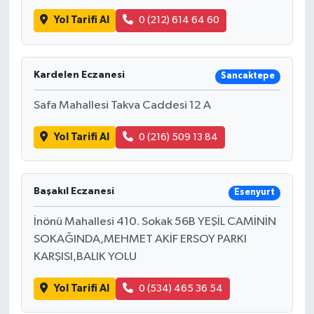
Yol Tarifi Al
0 (212) 614 64 60
Kardelen Eczanesi
Sancaktepe
Safa Mahallesi Takva Caddesi 12 A
Yol Tarifi Al
0 (216) 509 13 84
Başakıl Eczanesi
Esenyurt
İnönü Mahallesi 410. Sokak 56B YEŞİL CAMİNİN
SOKAĞINDA,MEHMET AKİF ERSOY PARKI
KARŞISI,BALIK YOLU
Yol Tarifi Al
0 (534) 465 36 54