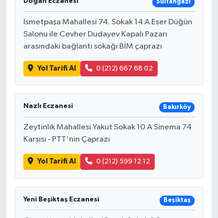
Doğan Eczanesi
Sultangazi
İsmetpaşa Mahallesi 74. Sokak 14 A Eser Düğün
Salonu ile Cevher Dudayev Kapalı Pazarı
arasındaki bağlantı sokağı BİM çaprazı
Yol Tarifi Al
0 (212) 667 68 02
Nazlı Eczanesi
Bakırköy
Zeytinlik Mahallesi Yakut Sokak 10 A Sinema 74
Karşısı - PTT'nin Çaprazı
Yol Tarifi Al
0 (212) 599 12 12
Yeni Beşiktaş Eczanesi
Beşiktaş