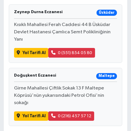
Zeynep Durna Eczanesi
Üsküdar
Kısıklı Mahallesi Ferah Caddesi 44 B Üsküdar
Devlet Hastanesi Çamlıca Semt Polikliniğinin
Yanı
Yol Tarifi Al
0 (551) 854 05 80
Doğuşkent Eczanesi
Maltepe
Girne Mahallesi Çiftlik Sokak 13 F Maltepe
Köprüsü'nün yukarısındaki Petrol Ofisi'nin
sokağı
Yol Tarifi Al
0 (216) 457 57 12