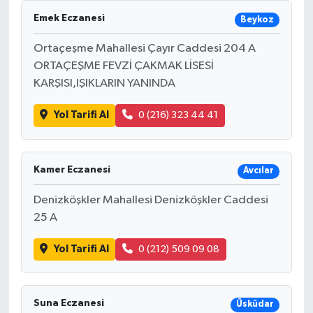
Emek Eczanesi
Beykoz
Ortaçeşme Mahallesi Çayır Caddesi 204 A
ORTAÇEŞME FEVZİ ÇAKMAK LİSESİ
KARŞISI,IŞIKLARIN YANINDA
Yol Tarifi Al
0 (216) 323 44 41
Kamer Eczanesi
Avcılar
Denizköşkler Mahallesi Denizköşkler Caddesi
25 A
Yol Tarifi Al
0 (212) 509 09 08
Suna Eczanesi
Üsküdar