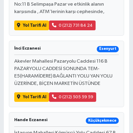
No:11 B Selimpaşa Pazar ve etkinlik alanın
karşısında , ATM’lerinin karşı cephesinde,
Yol Tarifi Al
0 (212) 731 84 24
İnci Eczanesi
Esenyurt
Akevler Mahallesi Pazaryolu Caddesi 116 B
PAZARYOLU CADDESİ SONUNDA TEM-
E5(HARAMİDERE) BAĞLANTI YOLU YAN YOLU
ÜZERİNDE, BİÇEN MARKETİN ÜSTÜNDE
Yol Tarifi Al
0 (212) 505 59 59
Hande Eczanesi
Küçükçekmece
İstasyon Mahallesi Kömürcü Yolu Caddesi 67 B