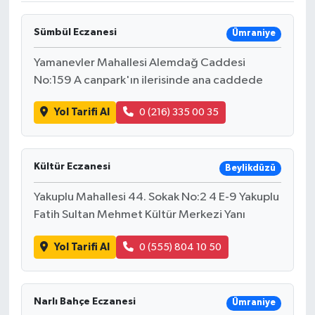
Sümbül Eczanesi
Ümraniye
Yamanevler Mahallesi Alemdağ Caddesi
No:159 A canpark'ın ilerisinde ana caddede
Yol Tarifi Al
0 (216) 335 00 35
Kültür Eczanesi
Beylikdüzü
Yakuplu Mahallesi 44. Sokak No:2 4 E-9 Yakuplu
Fatih Sultan Mehmet Kültür Merkezi Yanı
Yol Tarifi Al
0 (555) 804 10 50
Narlı Bahçe Eczanesi
Ümraniye