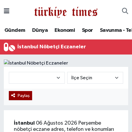
Gündem
Hava Durumu
Gündem
Dünya
Ekonomi
Spor
Savunma - Te
Dünya
Trafik Durumu
İstanbul Nöbetçi Eczaneler
Ekonomi
Süper Lig Puan Durumu ve Fikstür
Spor
Tüm Manşetler
Savunma - Teknoloji
Son Dakika Haberleri
Paylaş
Kültür - Sanat
Haber Arşivi
Yaşam
İstanbul
06 Ağustos 2026 Perşembe
nöbetçi eczane adres, telefon ve konumları