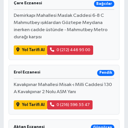
Çare Eczanesi
Bağcılar
Demirkapı Mahallesi Maslak Caddesi 6-8 C
Mahmutbey ışıklardan Göztepe Meydana
inerken cadde üstünde - Mahmutbey Metro
durağı karşısı
Yol Tarifi Al
0 (212) 446 95 00
Erol Eczanesi
Pendik
Kavakpınar Mahallesi Misak-ı Milli Caddesi 130
A Kavakpınar 2 Nolu ASM Yanı
Yol Tarifi Al
0 (216) 596 55 47
Aktan Eczanesi
Güngören