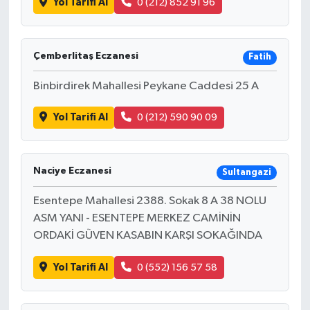
Yol Tarifi Al
0 (212) 852 91 96
Çemberlitaş Eczanesi
Fatih
Binbirdirek Mahallesi Peykane Caddesi 25 A
Yol Tarifi Al
0 (212) 590 90 09
Naciye Eczanesi
Sultangazi
Esentepe Mahallesi 2388. Sokak 8 A 38 NOLU
ASM YANI - ESENTEPE MERKEZ CAMİNİN
ORDAKİ GÜVEN KASABIN KARŞI SOKAĞINDA
Yol Tarifi Al
0 (552) 156 57 58