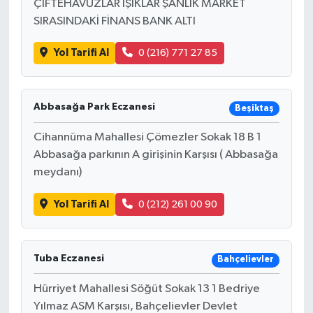
ÇİFTEHAVUZLAR IŞIKLAR ŞANLIK MARKET
SIRASINDAKİ FİNANS BANK ALTI
Yol Tarifi Al
0 (216) 771 27 85
Abbasağa Park Eczanesi
Beşiktaş
Cihannüma Mahallesi Çömezler Sokak 18 B 1
Abbasağa parkının A girişinin Karşısı ( Abbasağa
meydanı)
Yol Tarifi Al
0 (212) 261 00 90
Tuba Eczanesi
Bahçelievler
Hürriyet Mahallesi Söğüt Sokak 13 1 Bedriye
Yılmaz ASM Karşısı, Bahçelievler Devlet