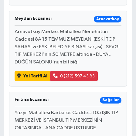
Meydan Eczanesi
Arnavutköy
Arnavutköy Merkez Mahallesi Nenehatun
Caddesi 8A 15 TEMMUZ MEYDANI (ESKİ TOP
SAHASI ve ESKİ BELEDİYE BİNASI karşısı) - SEVGİ
TIP MERKEZİ'nin 50 METRE altında - DUYAL
DÜĞÜN SALONU'nun bitişiği
Yol Tarifi Al
0 (212) 597 43 83
Fırtına Eczanesi
Bağcılar
Yüzyıl Mahallesi Barbaros Caddesi 105 IŞIK TIP
MERKEZİ VE İSTANBUL TIP MERKEZİNİN
ORTASINDA - ANA CADDE ÜSTÜNDE