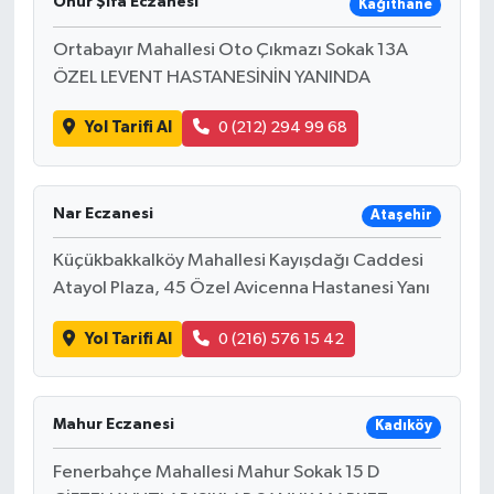
Onur Şifa Eczanesi
Kağıthane
Ortabayır Mahallesi Oto Çıkmazı Sokak 13A
ÖZEL LEVENT HASTANESİNİN YANINDA
Yol Tarifi Al
0 (212) 294 99 68
Nar Eczanesi
Ataşehir
Küçükbakkalköy Mahallesi Kayışdağı Caddesi
Atayol Plaza, 45 Özel Avicenna Hastanesi Yanı
Yol Tarifi Al
0 (216) 576 15 42
Mahur Eczanesi
Kadıköy
Fenerbahçe Mahallesi Mahur Sokak 15 D