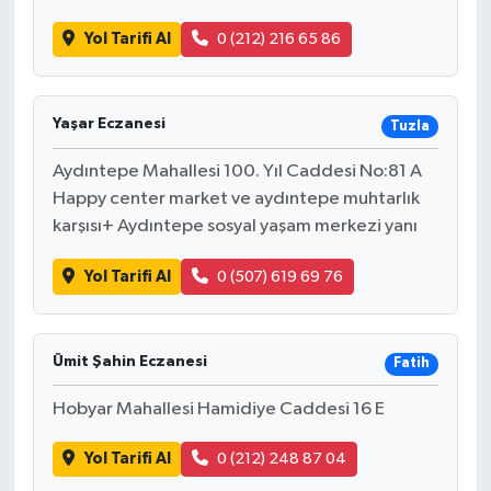
Yol Tarifi Al
0 (212) 216 65 86
Yaşar Eczanesi
Tuzla
Aydıntepe Mahallesi 100. Yıl Caddesi No:81 A
Happy center market ve aydıntepe muhtarlık
karşısı+ Aydıntepe sosyal yaşam merkezi yanı
Yol Tarifi Al
0 (507) 619 69 76
Ümit Şahin Eczanesi
Fatih
Hobyar Mahallesi Hamidiye Caddesi 16 E
Yol Tarifi Al
0 (212) 248 87 04