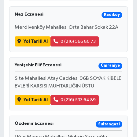
Naz Eczanesi
Kadıköy
Merdivenköy Mahallesi Orta Bahar Sokak 22A
Yol Tarifi Al
0 (216) 566 80 73
Yenişehir Elif Eczanesi
Ümraniye
Site Mahallesi Atay Caddesi 96B SOYAK KİBELE
EVLERİ KARŞISI MUHTARLIĞIN ÜSTÜ
Yol Tarifi Al
0 (216) 533 64 89
Özdemir Eczanesi
Sultangazi
Uğur Mumcu Mahallesi Muhsin Yazcıoğlu