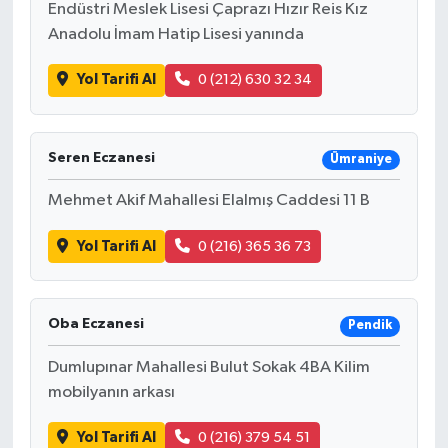
Endüstri Meslek Lisesi Çaprazı Hızır Reis Kız
Anadolu İmam Hatip Lisesi yanında
Yol Tarifi Al
0 (212) 630 32 34
Seren Eczanesi
Ümraniye
Mehmet Akif Mahallesi Elalmış Caddesi 11 B
Yol Tarifi Al
0 (216) 365 36 73
Oba Eczanesi
Pendik
Dumlupınar Mahallesi Bulut Sokak 4BA Kilim
mobilyanın arkası
Yol Tarifi Al
0 (216) 379 54 51