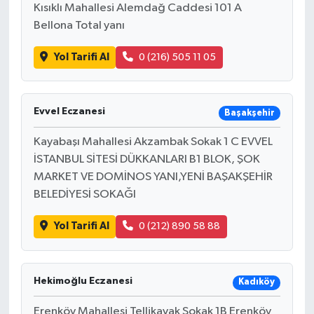
Kısıklı Mahallesi Alemdağ Caddesi 101 A
Bellona Total yanı
Yol Tarifi Al
0 (216) 505 11 05
Evvel Eczanesi
Başakşehir
Kayabaşı Mahallesi Akzambak Sokak 1 C EVVEL
İSTANBUL SİTESİ DÜKKANLARI B1 BLOK, ŞOK
MARKET VE DOMİNOS YANI,YENİ BAŞAKŞEHİR
BELEDİYESİ SOKAĞI
Yol Tarifi Al
0 (212) 890 58 88
Hekimoğlu Eczanesi
Kadıköy
Erenköy Mahallesi Tellikavak Sokak 1B Erenköy