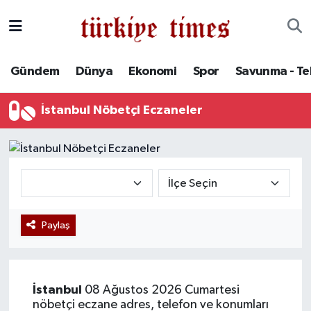
Gündem
Hava Durumu
Gündem
Dünya
Ekonomi
Spor
Savunma - Te
Dünya
Trafik Durumu
İstanbul Nöbetçi Eczaneler
Ekonomi
Süper Lig Puan Durumu ve Fikstür
Spor
Tüm Manşetler
Savunma - Teknoloji
Son Dakika Haberleri
Paylaş
Kültür - Sanat
Haber Arşivi
Yaşam
İstanbul
08 Ağustos 2026 Cumartesi
nöbetçi eczane adres, telefon ve konumları