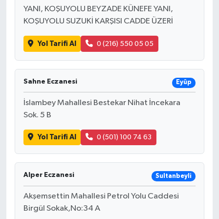
YANI, KOŞUYOLU BEYZADE KÜNEFE YANI,
KOŞUYOLU SUZUKİ KARŞISI CADDE ÜZERİ
Yol Tarifi Al
0 (216) 550 05 05
Sahne Eczanesi
Eyüp
İslambey Mahallesi Bestekar Nihat İncekara
Sok. 5 B
Yol Tarifi Al
0 (501) 100 74 63
Alper Eczanesi
Sultanbeyli
Akşemsettin Mahallesi Petrol Yolu Caddesi
Birgül Sokak,No:34 A