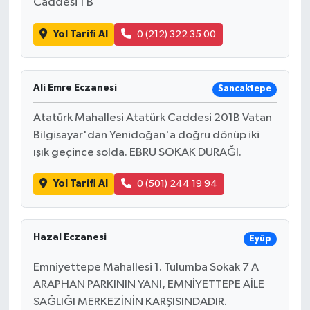
Caddesi 1 B
Yol Tarifi Al
0 (212) 322 35 00
Ali Emre Eczanesi
Sancaktepe
Atatürk Mahallesi Atatürk Caddesi 201B Vatan
Bilgisayar'dan Yenidoğan'a doğru dönüp iki
ışık geçince solda. EBRU SOKAK DURAĞI.
Yol Tarifi Al
0 (501) 244 19 94
Hazal Eczanesi
Eyüp
Emniyettepe Mahallesi 1. Tulumba Sokak 7 A
ARAPHAN PARKININ YANI, EMNİYETTEPE AİLE
SAĞLIĞI MERKEZİNİN KARŞISINDADIR.