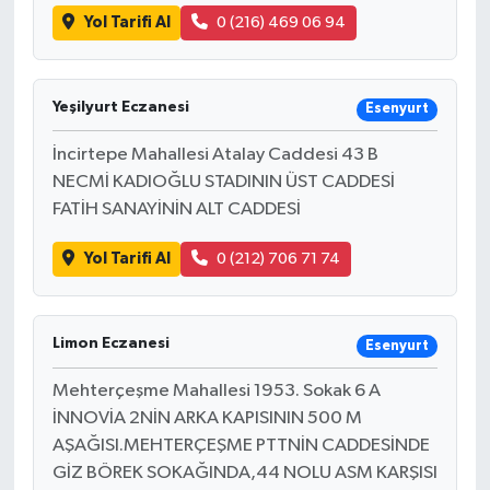
Yol Tarifi Al
0 (216) 469 06 94
Yeşilyurt Eczanesi
Esenyurt
İncirtepe Mahallesi Atalay Caddesi 43 B
NECMİ KADIOĞLU STADININ ÜST CADDESİ
FATİH SANAYİNİN ALT CADDESİ
Yol Tarifi Al
0 (212) 706 71 74
Limon Eczanesi
Esenyurt
Mehterçeşme Mahallesi 1953. Sokak 6 A
İNNOVİA 2NİN ARKA KAPISININ 500 M
AŞAĞISI.MEHTERÇEŞME PTTNİN CADDESİNDE
GİZ BÖREK SOKAĞINDA,44 NOLU ASM KARŞISI