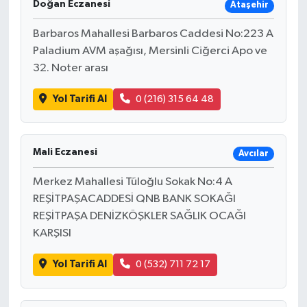
Doğan Eczanesi
Ataşehir
Barbaros Mahallesi Barbaros Caddesi No:223 A
Paladium AVM aşağısı, Mersinli Ciğerci Apo ve
32. Noter arası
Yol Tarifi Al
0 (216) 315 64 48
Mali Eczanesi
Avcılar
Merkez Mahallesi Tüloğlu Sokak No:4 A
REŞİTPAŞACADDESİ QNB BANK SOKAĞI
REŞİTPAŞA DENİZKÖŞKLER SAĞLIK OCAĞI
KARŞISI
Yol Tarifi Al
0 (532) 711 72 17