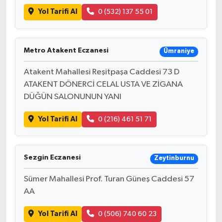
Yol Tarifi Al
0 (532) 137 55 01
Metro Atakent Eczanesi
Ümraniye
Atakent Mahallesi Reşitpaşa Caddesi 73 D
ATAKENT DÖNERCİ CELAL USTA VE ZİGANA
DÜĞÜN SALONUNUN YANI
Yol Tarifi Al
0 (216) 461 51 71
Sezgin Eczanesi
Zeytinburnu
Sümer Mahallesi Prof. Turan Güneş Caddesi 57
AA
Yol Tarifi Al
0 (506) 740 60 23