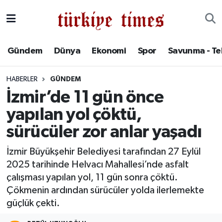
Gündem
Hava Durumu
Gündem
Dünya
Ekonomi
Spor
Savunma - Te
Dünya
Trafik Durumu
HABERLER
GÜNDEM
Ekonomi
Süper Lig Puan Durumu ve Fikstür
İzmir’de 11 gün önce
yapılan yol çöktü,
Spor
Tüm Manşetler
sürücüler zor anlar yaşadı
Savunma - Teknoloji
Son Dakika Haberleri
İzmir Büyükşehir Belediyesi tarafından 27 Eylül
2025 tarihinde Helvacı Mahallesi’nde asfalt
Kültür - Sanat
Haber Arşivi
çalışması yapılan yol, 11 gün sonra çöktü.
Yaşam
Çökmenin ardından sürücüler yolda ilerlemekte
güçlük çekti.