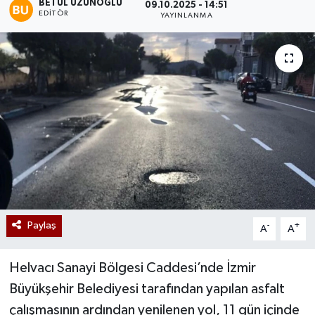
BETÜL UZUNOĞLU
09.10.2025 - 14:51
EDITÖR
YAYINLANMA
Paylaş
-
+
A
A
Helvacı Sanayi Bölgesi Caddesi’nde İzmir
Büyükşehir Belediyesi tarafından yapılan asfalt
çalışmasının ardından yenilenen yol, 11 gün içinde