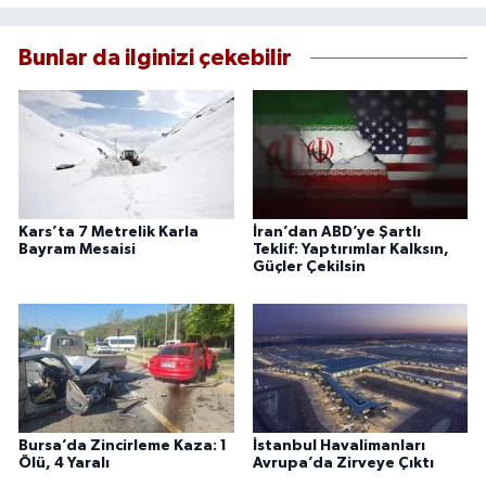
Bunlar da ilginizi çekebilir
Kars’ta 7 Metrelik Karla
İran’dan ABD’ye Şartlı
Bayram Mesaisi
Teklif: Yaptırımlar Kalksın,
Güçler Çekilsin
Bursa’da Zincirleme Kaza: 1
İstanbul Havalimanları
Ölü, 4 Yaralı
Avrupa’da Zirveye Çıktı