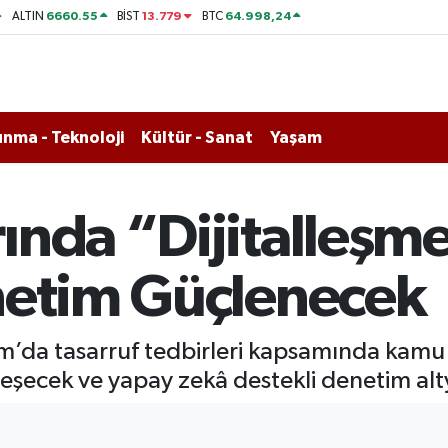
6660.55
13.779
64.998,24
ALTIN
BİST
BTC
nma - Teknoloji
Kültür - Sanat
Yaşam
ında “Dijitalleşm
netim Güçlenecek
da tasarruf tedbirleri kapsamında kamu h
talleşecek ve yapay zekâ destekli denetim al