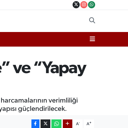
e” ve “Yapay
arcamalarının verimliliği
tyapısı güçlendirilecek.
-
+
A
A