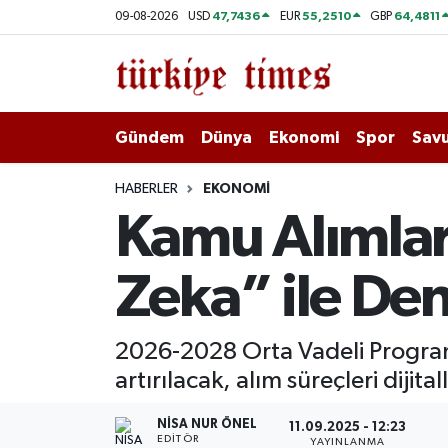
47,7436
55,2510
64,4811
09-08-2026
USD
EUR
GBP
Gündem
Hava Durumu
Dünya
Trafik Durumu
Gündem
Dünya
Ekonomi
Spor
Savu
Ekonomi
Süper Lig Puan Durumu ve Fikstür
HABERLER
EKONOMI
Kamu Alımlar
Spor
Tüm Manşetler
Zeka” ile De
Savunma - Teknoloji
Son Dakika Haberleri
Kültür - Sanat
Haber Arşivi
2026-2028 Orta Vadeli Program’
artırılacak, alım süreçleri diji
Yaşam
NISA NUR ÖNEL
11.09.2025 - 12:23
EDITÖR
YAYINLANMA