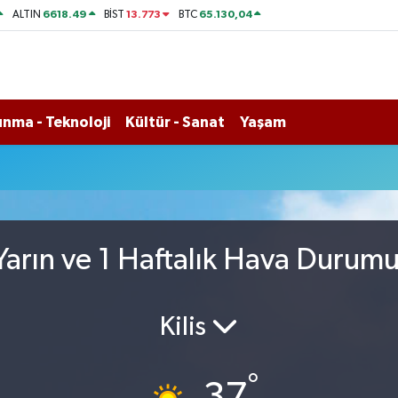
6618.49
13.773
65.130,04
ALTIN
BİST
BTC
nma - Teknoloji
Kültür - Sanat
Yaşam
arın ve 1 Haftalık Hava Durum
Kilis
°
37