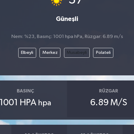
Güneşli
Nem: %23, Basınç: 1001 hpa hPa, Rüzgar: 6.89 m/s
Elbeyli
Merkez
Musabeyli
Polateli
BASINÇ
RÜZGAR
1001 HPA
6.89 M/S
hpa