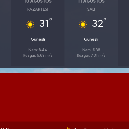
10 AĞUSTOS
11 AĞUSTOS
PAZARTESI
SALI
°
°
31
32
Güneşli
Güneşli
Nem: %44
Nem: %38
Rüzgar: 6.69 m/s
Rüzgar: 7.31 m/s