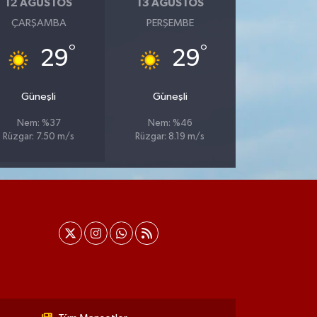
12 AĞUSTOS
13 AĞUSTOS
ÇARŞAMBA
PERŞEMBE
°
°
29
29
Güneşli
Güneşli
Nem: %37
Nem: %46
Rüzgar: 7.50 m/s
Rüzgar: 8.19 m/s