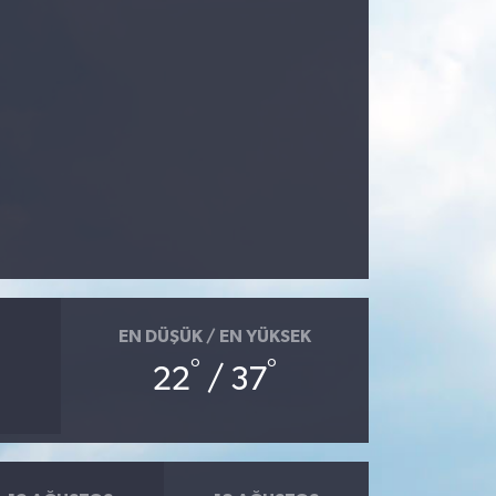
EN DÜŞÜK / EN YÜKSEK
°
°
22
/ 37