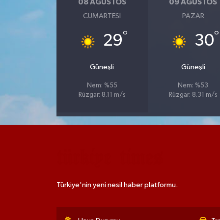
08 AĞUSTOS
09 AĞUSTOS
CUMARTESI
PAZAR
°
°
29
30
Güneşli
Güneşli
Nem: %55
Nem: %53
Rüzgar: 8.11 m/s
Rüzgar: 8.31 m/s
Türkiye'nin yeni nesil haber platformu.