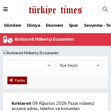
Gündem
Hava Durumu
Gündem
Dünya
Ekonomi
Spor
Savunma - Te
Dünya
Trafik Durumu
Kırklareli Nöbetçi Eczaneler
Ekonomi
Süper Lig Puan Durumu ve Fikstür
Spor
Tüm Manşetler
Savunma - Teknoloji
Son Dakika Haberleri
Paylaş
Kültür - Sanat
Haber Arşivi
Yaşam
Kırklareli
09 Ağustos 2026 Pazar nöbetçi
eczane adres, telefon ve konumları