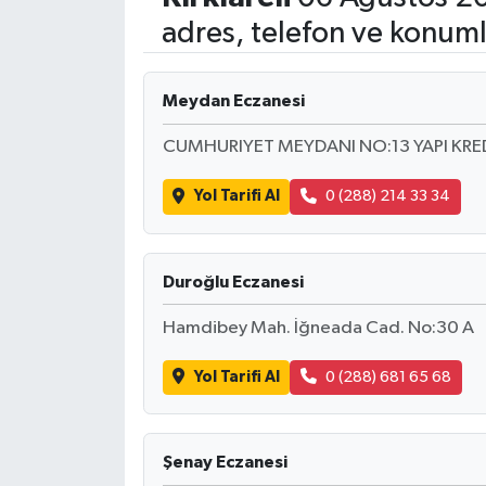
adres, telefon ve konuml
Meydan Eczanesi
CUMHURIYET MEYDANI NO:13 YAPI KRED
Yol Tarifi Al
0 (288) 214 33 34
Duroğlu Eczanesi
Hamdibey Mah. İğneada Cad. No:30 A
Yol Tarifi Al
0 (288) 681 65 68
Şenay Eczanesi