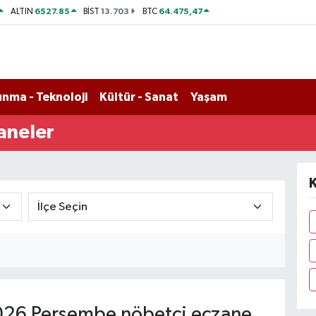
6527.85
13.703
64.475,47
ALTIN
BİST
BTC
nma - Teknoloji
Kültür - Sanat
Yaşam
aneler
K
26 Perşembe nöbetçi eczane