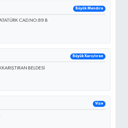
Büyük Mandıra
ATATÜRK CAD.NO:89 B
Büyük Karıştıran
KARIŞTIRAN BELDESİ
Vize
A