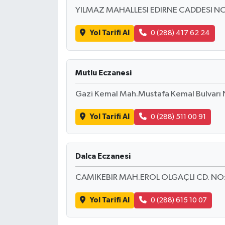
YILMAZ MAHALLESI EDIRNE CADDESI N
Yol Tarifi Al
0 (288) 417 62 24
Mutlu Eczanesi
Gazi Kemal Mah.Mustafa Kemal Bulvarı
Yol Tarifi Al
0 (288) 511 00 91
Dalca Eczanesi
CAMIKEBIR MAH.EROL OLGAÇLI CD. NO
Yol Tarifi Al
0 (288) 615 10 07