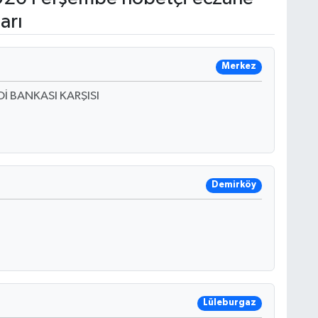
arı
Merkez
İ BANKASI KARŞISI
Demirköy
Lüleburgaz