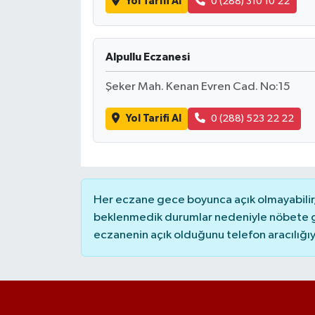
Yol Tarifi Al
0 (288) 310 10 22
Alpullu Eczanesi
Şeker Mah. Kenan Evren Cad. No:15
Yol Tarifi Al
0 (288) 523 22 22
Her eczane gece boyunca açık olmayabilir, 
beklenmedik durumlar nedeniyle nöbete g
eczanenin açık olduğunu telefon aracılığıyla 