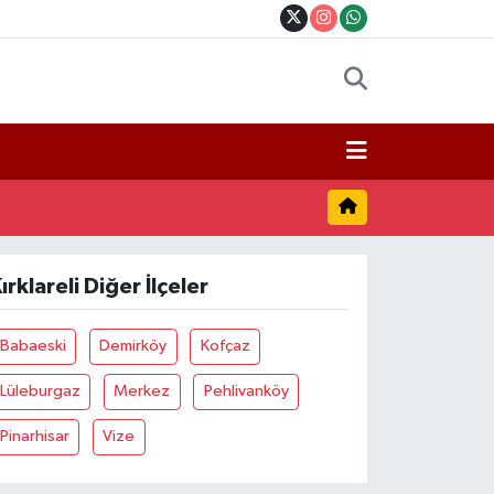
ırklareli Diğer İlçeler
Babaeski
Demirköy
Kofçaz
Lüleburgaz
Merkez
Pehlivanköy
Pinarhisar
Vize