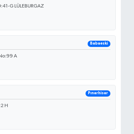
O:41-G LÜLEBURGAZ
Babaeski
 No:99 A
Pınarhisar
:2 H