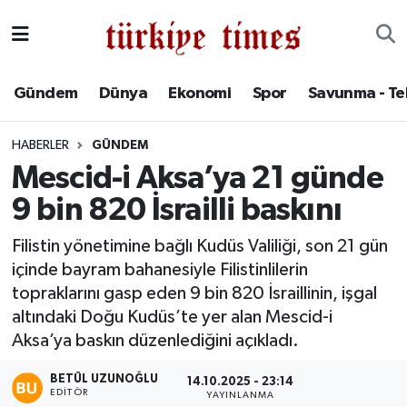
Gündem
Hava Durumu
Gündem
Dünya
Ekonomi
Spor
Savunma - Te
Dünya
Trafik Durumu
HABERLER
GÜNDEM
Ekonomi
Süper Lig Puan Durumu ve Fikstür
Mescid-i Aksa’ya 21 günde
9 bin 820 İsrailli baskını
Spor
Tüm Manşetler
Filistin yönetimine bağlı Kudüs Valiliği, son 21 gün
Savunma - Teknoloji
Son Dakika Haberleri
içinde bayram bahanesiyle Filistinlilerin
topraklarını gasp eden 9 bin 820 İsraillinin, işgal
Kültür - Sanat
Haber Arşivi
altındaki Doğu Kudüs’te yer alan Mescid-i
Aksa’ya baskın düzenlediğini açıkladı.
Yaşam
BETÜL UZUNOĞLU
14.10.2025 - 23:14
EDITÖR
YAYINLANMA