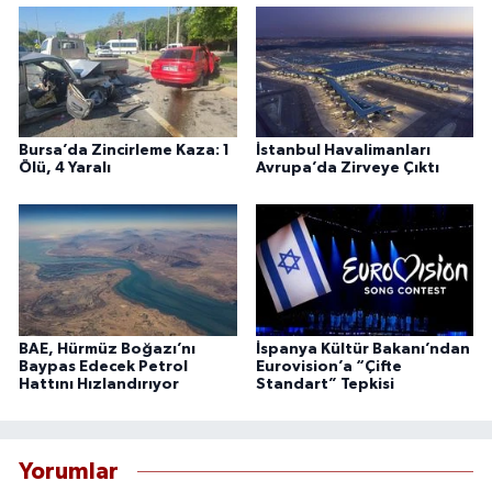
Bursa’da Zincirleme Kaza: 1
İstanbul Havalimanları
Ölü, 4 Yaralı
Avrupa’da Zirveye Çıktı
BAE, Hürmüz Boğazı’nı
İspanya Kültür Bakanı’ndan
Baypas Edecek Petrol
Eurovision’a “Çifte
Hattını Hızlandırıyor
Standart” Tepkisi
Yorumlar