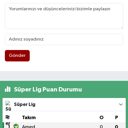
Gönder
Süper Lig Puan Durumu
Süper Lig
#
Takım
O
P
1
Amed
0
0