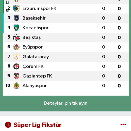
2
Erzurumspor FK
0
0
3
Başakşehir
0
0
4
Kocaelispor
0
0
5
Beşiktaş
0
0
6
Eyüpspor
0
0
7
Galatasaray
0
0
8
Çorum FK
0
0
9
Gaziantep FK
0
0
10
Alanyaspor
0
0
Detaylar için tıklayın
Süper Lig Fikstür