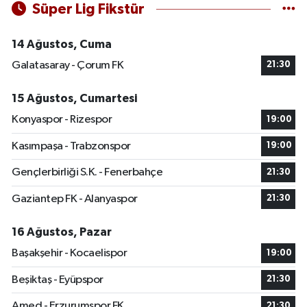
Süper Lig Fikstür
14 Ağustos, Cuma
Galatasaray - Çorum FK
21:30
15 Ağustos, Cumartesi
Konyaspor - Rizespor
19:00
Kasımpaşa - Trabzonspor
19:00
Gençlerbirliği S.K. - Fenerbahçe
21:30
Gaziantep FK - Alanyaspor
21:30
16 Ağustos, Pazar
Başakşehir - Kocaelispor
19:00
Beşiktaş - Eyüpspor
21:30
Amed - Erzurumspor FK
21:30