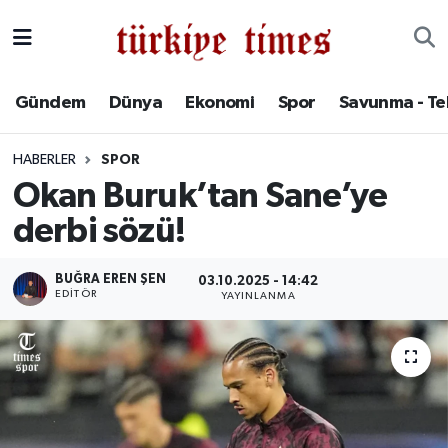
Gündem
Hava Durumu
Gündem
Dünya
Ekonomi
Spor
Savunma - Te
Dünya
Trafik Durumu
HABERLER
SPOR
Ekonomi
Süper Lig Puan Durumu ve Fikstür
Okan Buruk’tan Sane’ye
derbi sözü!
Spor
Tüm Manşetler
Savunma - Teknoloji
Son Dakika Haberleri
BUĞRA EREN ŞEN
03.10.2025 - 14:42
EDITÖR
YAYINLANMA
Kültür - Sanat
Haber Arşivi
Yaşam