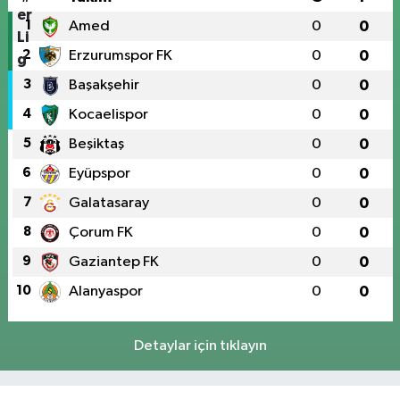
1
Amed
0
0
2
Erzurumspor FK
0
0
3
Başakşehir
0
0
4
Kocaelispor
0
0
5
Beşiktaş
0
0
6
Eyüpspor
0
0
7
Galatasaray
0
0
8
Çorum FK
0
0
9
Gaziantep FK
0
0
10
Alanyaspor
0
0
Detaylar için tıklayın