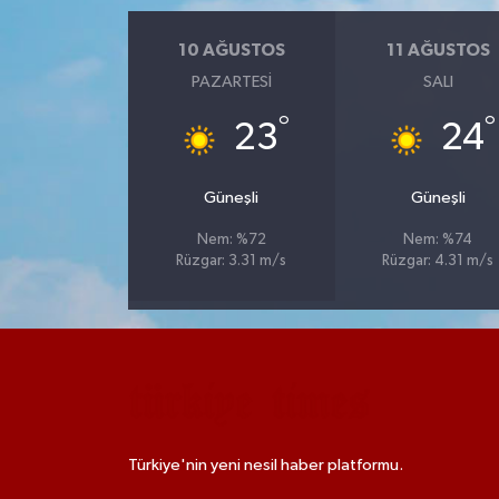
10 AĞUSTOS
11 AĞUSTOS
PAZARTESI
SALI
°
°
23
24
Güneşli
Güneşli
Nem: %72
Nem: %74
Rüzgar: 3.31 m/s
Rüzgar: 4.31 m/s
Türkiye'nin yeni nesil haber platformu.