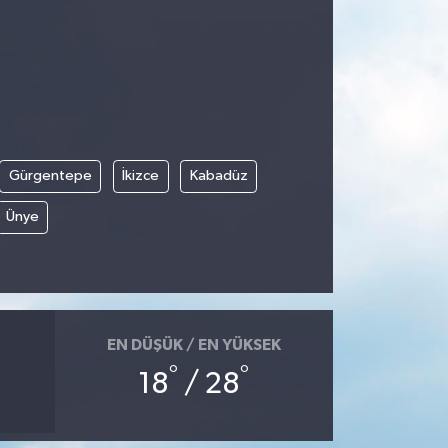
Gürgentepe
İkizce
Kabadüz
Ünye
EN DÜŞÜK / EN YÜKSEK
°
°
18
/ 28