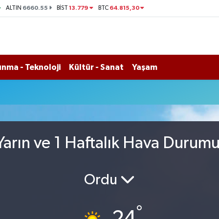
6660.55
13.779
64.815,30
ALTIN
BİST
BTC
nma - Teknoloji
Kültür - Sanat
Yaşam
arın ve 1 Haftalık Hava Durum
Ordu
°
24