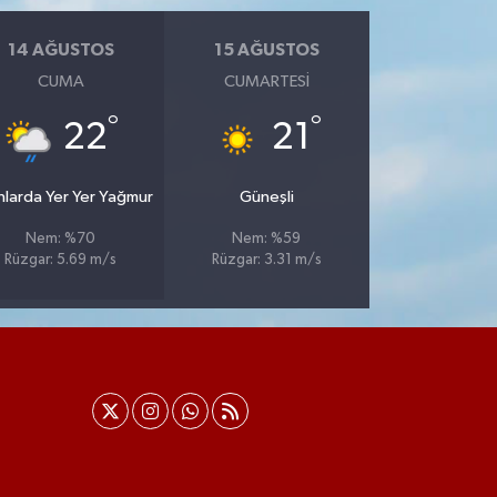
14 AĞUSTOS
15 AĞUSTOS
CUMA
CUMARTESI
°
°
22
21
nlarda Yer Yer Yağmur
Güneşli
Nem: %70
Nem: %59
Rüzgar: 5.69 m/s
Rüzgar: 3.31 m/s