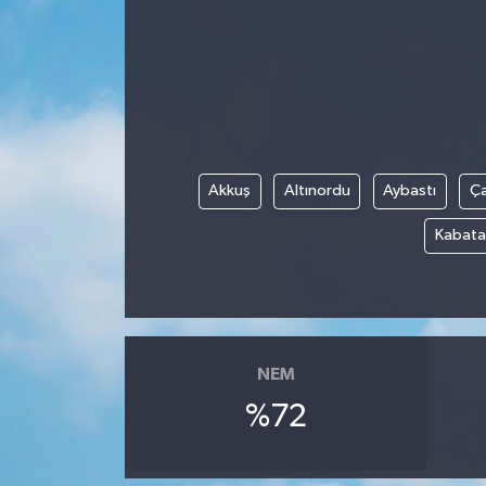
Akkuş
Altınordu
Aybastı
Ç
Kabata
NEM
%72