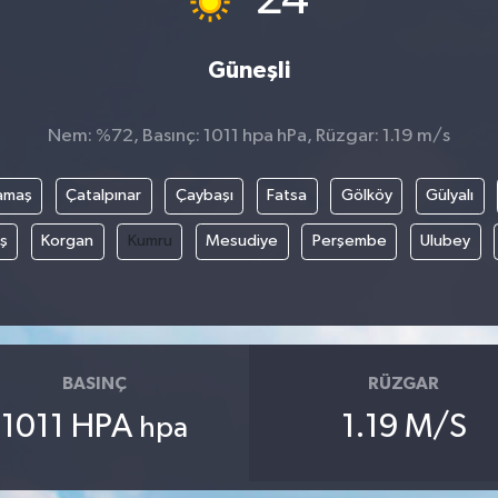
Güneşli
Nem: %72, Basınç: 1011 hpa hPa, Rüzgar: 1.19 m/s
amaş
Çatalpınar
Çaybaşı
Fatsa
Gölköy
Gülyalı
ş
Korgan
Kumru
Mesudiye
Perşembe
Ulubey
BASINÇ
RÜZGAR
1011 HPA
1.19 M/S
hpa