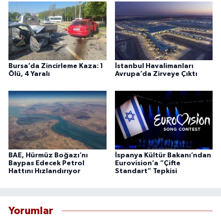
Bursa’da Zincirleme Kaza: 1
İstanbul Havalimanları
Ölü, 4 Yaralı
Avrupa’da Zirveye Çıktı
BAE, Hürmüz Boğazı’nı
İspanya Kültür Bakanı’ndan
Baypas Edecek Petrol
Eurovision’a “Çifte
Hattını Hızlandırıyor
Standart” Tepkisi
Yorumlar