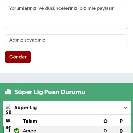
Gönder
Süper Lig Puan Durumu
Süper Lig
#
Takım
O
P
1
Amed
0
0