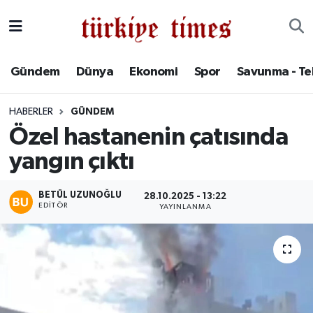
Gündem
Hava Durumu
Gündem
Dünya
Ekonomi
Spor
Savunma - Te
Dünya
Trafik Durumu
HABERLER
GÜNDEM
Ekonomi
Süper Lig Puan Durumu ve Fikstür
Özel hastanenin çatısında
yangın çıktı
Spor
Tüm Manşetler
Savunma - Teknoloji
Son Dakika Haberleri
BETÜL UZUNOĞLU
28.10.2025 - 13:22
EDITÖR
YAYINLANMA
Kültür - Sanat
Haber Arşivi
Yaşam