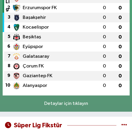
2
Erzurumspor FK
0
0
3
Başakşehir
0
0
4
Kocaelispor
0
0
5
Beşiktaş
0
0
6
Eyüpspor
0
0
7
Galatasaray
0
0
8
Çorum FK
0
0
9
Gaziantep FK
0
0
10
Alanyaspor
0
0
Detaylar için tıklayın
Süper Lig Fikstür